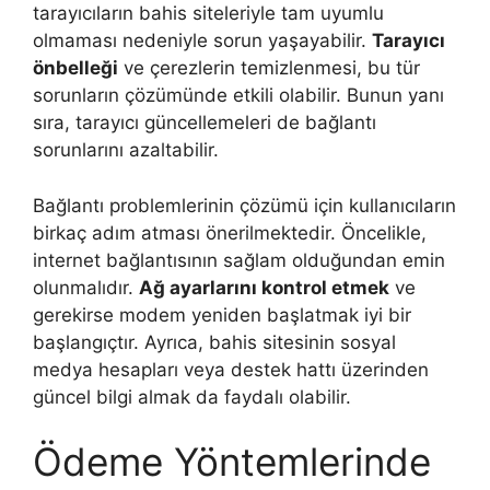
tarayıcıların bahis siteleriyle tam uyumlu
olmaması nedeniyle sorun yaşayabilir.
Tarayıcı
önbelleği
ve çerezlerin temizlenmesi, bu tür
sorunların çözümünde etkili olabilir. Bunun yanı
sıra, tarayıcı güncellemeleri de bağlantı
sorunlarını azaltabilir.
Bağlantı problemlerinin çözümü için kullanıcıların
birkaç adım atması önerilmektedir. Öncelikle,
internet bağlantısının sağlam olduğundan emin
olunmalıdır.
Ağ ayarlarını kontrol etmek
ve
gerekirse modem yeniden başlatmak iyi bir
başlangıçtır. Ayrıca, bahis sitesinin sosyal
medya hesapları veya destek hattı üzerinden
güncel bilgi almak da faydalı olabilir.
Ödeme Yöntemlerinde