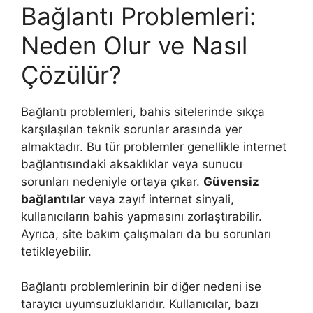
Bağlantı Problemleri:
Neden Olur ve Nasıl
Çözülür?
Bağlantı problemleri, bahis sitelerinde sıkça
karşılaşılan teknik sorunlar arasında yer
almaktadır. Bu tür problemler genellikle internet
bağlantısındaki aksaklıklar veya sunucu
sorunları nedeniyle ortaya çıkar.
Güvensiz
bağlantılar
veya zayıf internet sinyali,
kullanıcıların bahis yapmasını zorlaştırabilir.
Ayrıca, site bakım çalışmaları da bu sorunları
tetikleyebilir.
Bağlantı problemlerinin bir diğer nedeni ise
tarayıcı uyumsuzluklarıdır. Kullanıcılar, bazı