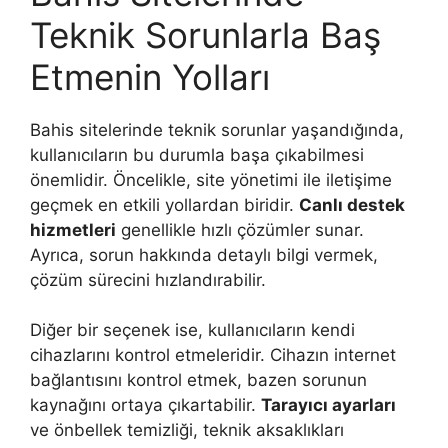
Teknik Sorunlarla Baş
Etmenin Yolları
Bahis sitelerinde teknik sorunlar yaşandığında,
kullanıcıların bu durumla başa çıkabilmesi
önemlidir. Öncelikle, site yönetimi ile iletişime
geçmek en etkili yollardan biridir.
Canlı destek
hizmetleri
genellikle hızlı çözümler sunar.
Ayrıca, sorun hakkında detaylı bilgi vermek,
çözüm sürecini hızlandırabilir.
Diğer bir seçenek ise, kullanıcıların kendi
cihazlarını kontrol etmeleridir. Cihazın internet
bağlantısını kontrol etmek, bazen sorunun
kaynağını ortaya çıkartabilir.
Tarayıcı ayarları
ve önbellek temizliği, teknik aksaklıkları