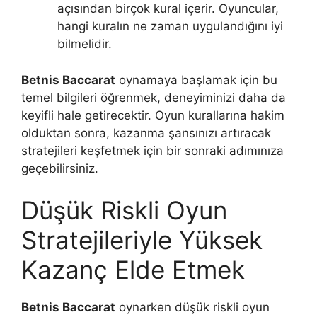
açısından birçok kural içerir. Oyuncular,
hangi kuralın ne zaman uygulandığını iyi
bilmelidir.
Betnis Baccarat
oynamaya başlamak için bu
temel bilgileri öğrenmek, deneyiminizi daha da
keyifli hale getirecektir. Oyun kurallarına hakim
olduktan sonra, kazanma şansınızı artıracak
stratejileri keşfetmek için bir sonraki adımınıza
geçebilirsiniz.
Düşük Riskli Oyun
Stratejileriyle Yüksek
Kazanç Elde Etmek
Betnis Baccarat
oynarken düşük riskli oyun