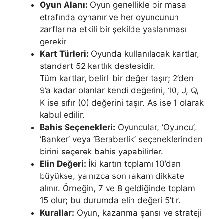
Oyun Alanı:
Oyun genellikle bir masa
etrafında oynanır ve her oyuncunun
zarflarına etkili bir şekilde yaslanması
gerekir.
Kart Türleri:
Oyunda kullanılacak kartlar,
standart 52 kartlık destesidir.
Tüm kartlar, belirli bir değer taşır; 2’den
9’a kadar olanlar kendi değerini, 10, J, Q,
K ise sıfır (0) değerini taşır. As ise 1 olarak
kabul edilir.
Bahis Seçenekleri:
Oyuncular, ‘Oyuncu’,
‘Banker’ veya ‘Beraberlik’ seçeneklerinden
birini seçerek bahis yapabilirler.
Elin Değeri:
İki kartın toplamı 10’dan
büyükse, yalnızca son rakam dikkate
alınır. Örneğin, 7 ve 8 geldiğinde toplam
15 olur; bu durumda elin değeri 5’tir.
Kurallar:
Oyun, kazanma şansı ve strateji