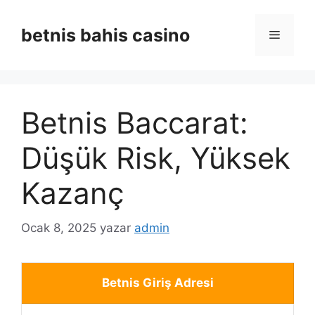
İçeriğe
atla
betnis bahis casino
Menü
Betnis Baccarat:
Düşük Risk, Yüksek
Kazanç
Ocak 8, 2025
yazar
admin
Betnis Giriş Adresi