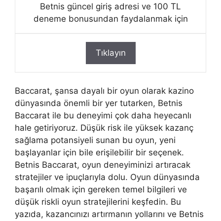
Betnis güncel giriş adresi ve 100 TL
deneme bonusundan faydalanmak için
Tıklayın
Baccarat, şansa dayalı bir oyun olarak kazino
dünyasında önemli bir yer tutarken, Betnis
Baccarat ile bu deneyimi çok daha heyecanlı
hale getiriyoruz. Düşük risk ile yüksek kazanç
sağlama potansiyeli sunan bu oyun, yeni
başlayanlar için bile erişilebilir bir seçenek.
Betnis Baccarat, oyun deneyiminizi artıracak
stratejiler ve ipuçlarıyla dolu. Oyun dünyasında
başarılı olmak için gereken temel bilgileri ve
düşük riskli oyun stratejilerini keşfedin. Bu
yazıda, kazancınızı artırmanın yollarını ve Betnis