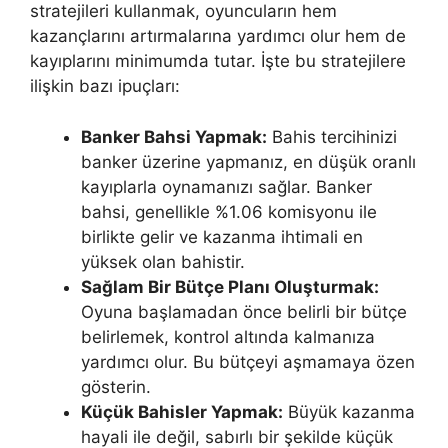
stratejileri kullanmak, oyuncuların hem
kazançlarını artırmalarına yardımcı olur hem de
kayıplarını minimumda tutar. İşte bu stratejilere
ilişkin bazı ipuçları:
Banker Bahsi Yapmak:
Bahis tercihinizi
banker üzerine yapmanız, en düşük oranlı
kayıplarla oynamanızı sağlar. Banker
bahsi, genellikle %1.06 komisyonu ile
birlikte gelir ve kazanma ihtimali en
yüksek olan bahistir.
Sağlam Bir Bütçe Planı Oluşturmak:
Oyuna başlamadan önce belirli bir bütçe
belirlemek, kontrol altında kalmanıza
yardımcı olur. Bu bütçeyi aşmamaya özen
gösterin.
Küçük Bahisler Yapmak:
Büyük kazanma
hayali ile değil, sabırlı bir şekilde küçük