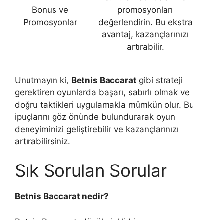
Bonus ve
promosyonları
Promosyonlar
değerlendirin. Bu ekstra
avantaj, kazançlarınızı
artırabilir.
Unutmayın ki,
Betnis Baccarat
gibi strateji
gerektiren oyunlarda başarı, sabırlı olmak ve
doğru taktikleri uygulamakla mümkün olur. Bu
ipuçlarını göz önünde bulundurarak oyun
deneyiminizi geliştirebilir ve kazançlarınızı
artırabilirsiniz.
Sık Sorulan Sorular
Betnis Baccarat nedir?