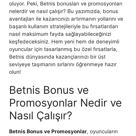
oluyor. Peki, Betnis bonusları ve promosyonları
nelerdir ve nasıl çalışır? Bu yazımızda, bonus
avantajları ile kazancınızı artırmanın yollarını ve
başarılı kullanım stratejileriyle bu fırsatlardan
nasıl maksimum fayda sağlayabileceğinizi
keşfedeceksiniz. Hem yeni hem de deneyimli
oyuncular için tasarlanmış bu özel fırsatlarla,
Betnis dünyasında kazançlarınızı bir üst
seviyeye taşımanın sırlarını öğrenmeye hazır
olun!
Betnis Bonus ve
Promosyonlar Nedir ve
Nasıl Çalışır?
Betnis Bonus ve Promosyonlar
, oyuncuların