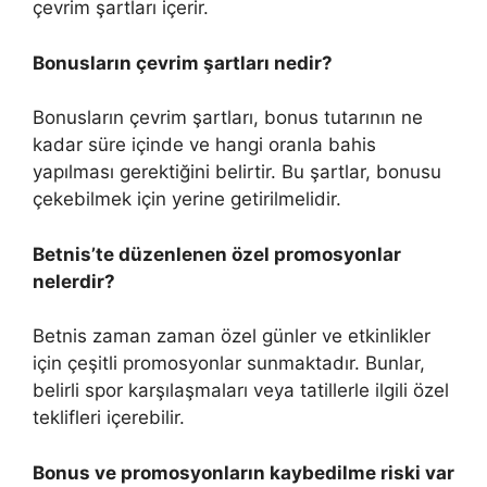
çevrim şartları içerir.
Bonusların çevrim şartları nedir?
Bonusların çevrim şartları, bonus tutarının ne
kadar süre içinde ve hangi oranla bahis
yapılması gerektiğini belirtir. Bu şartlar, bonusu
çekebilmek için yerine getirilmelidir.
Betnis’te düzenlenen özel promosyonlar
nelerdir?
Betnis zaman zaman özel günler ve etkinlikler
için çeşitli promosyonlar sunmaktadır. Bunlar,
belirli spor karşılaşmaları veya tatillerle ilgili özel
teklifleri içerebilir.
Bonus ve promosyonların kaybedilme riski var