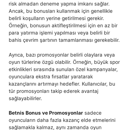
risk almadan deneme yapma imkanı sağlar.
Ancak, bu bonusları kullanmak için genellikle
belirli koşulların yerine getirilmesi gerekir.
Örneğin, bonusun aktifleştirilmesi için en az bir
para yatırma işlemi yapılması veya belirli bir
bahis çevrim şartının tamamlanması gerekebilir.
Ayrıca, bazı promosyonlar belirli olaylara veya
oyun türlerine özgü olabilir. Örneğin, büyük spor
etkinlikleri sırasında sunulan özel kampanyalar,
oyunculara ekstra fırsatlar yaratarak
kazançlarını artırmayı hedefler. Kullanıcılar, bu
tür promosyonları takip ederek avantaj
sağlayabilirler.
Betnis Bonus ve Promosyonlar
sadece
oyuncuların daha fazla kazanç elde etmelerini
sağlamakla kalmaz, aynı zamanda oyun