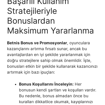
Başarılı Kullanım
Stratejileriyle
Bonuslardan
Maksimum Yararlanma
Betnis Bonus ve Promosyonlar
, oyunculara
kazançlarını artırma fırsatı sunar, ancak bu
avantajlardan en iyi şekilde yararlanmak için
doğru stratejilere sahip olmak önemlidir. İşte,
bonusları etkin bir şekilde kullanarak kazancınızı
artırmak için bazı ipuçları:
Bonus Koşullarını İnceleyin:
Her
bonusun kendi şartları ve koşulları vardır.
Bu nedenle, bonus almadan önce bu
kuralları dikkatlice okumak, kayıplarınızı