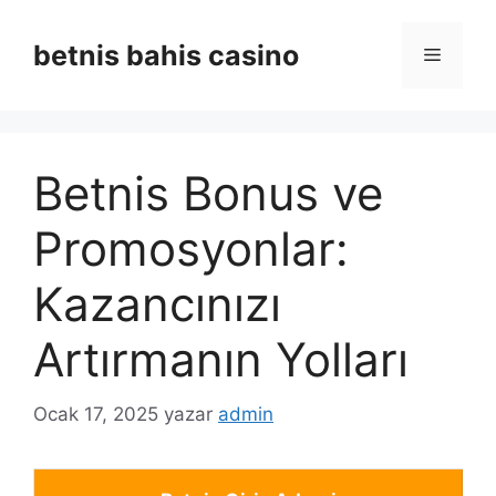
İçeriğe
atla
betnis bahis casino
Menü
Betnis Bonus ve
Promosyonlar:
Kazancınızı
Artırmanın Yolları
Ocak 17, 2025
yazar
admin