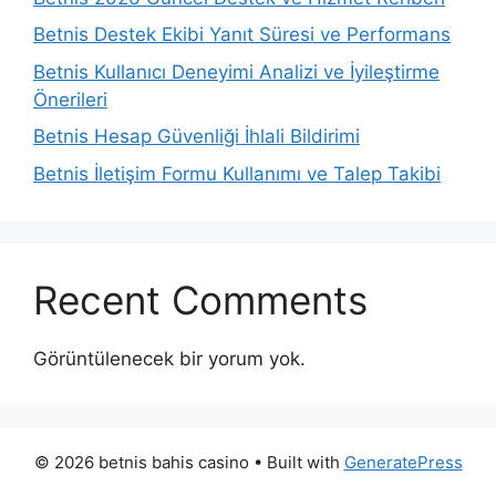
Betnis Destek Ekibi Yanıt Süresi ve Performans
Betnis Kullanıcı Deneyimi Analizi ve İyileştirme
Önerileri
Betnis Hesap Güvenliği İhlali Bildirimi
Betnis İletişim Formu Kullanımı ve Talep Takibi
Recent Comments
Görüntülenecek bir yorum yok.
© 2026 betnis bahis casino
• Built with
GeneratePress