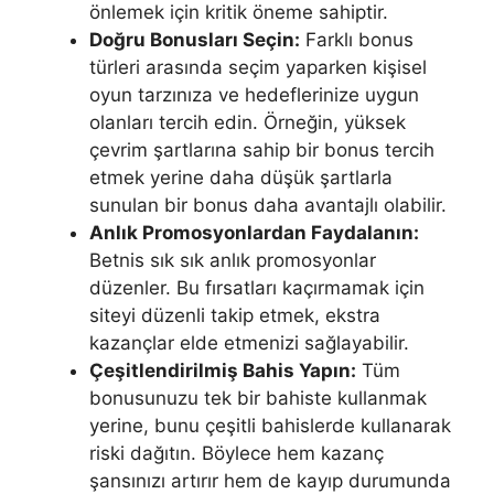
önlemek için kritik öneme sahiptir.
Doğru Bonusları Seçin:
Farklı bonus
türleri arasında seçim yaparken kişisel
oyun tarzınıza ve hedeflerinize uygun
olanları tercih edin. Örneğin, yüksek
çevrim şartlarına sahip bir bonus tercih
etmek yerine daha düşük şartlarla
sunulan bir bonus daha avantajlı olabilir.
Anlık Promosyonlardan Faydalanın:
Betnis sık sık anlık promosyonlar
düzenler. Bu fırsatları kaçırmamak için
siteyi düzenli takip etmek, ekstra
kazançlar elde etmenizi sağlayabilir.
Çeşitlendirilmiş Bahis Yapın:
Tüm
bonusunuzu tek bir bahiste kullanmak
yerine, bunu çeşitli bahislerde kullanarak
riski dağıtın. Böylece hem kazanç
şansınızı artırır hem de kayıp durumunda