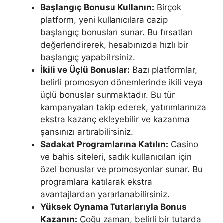
Başlangıç Bonusu Kullanın:
Birçok
platform, yeni kullanıcılara cazip
başlangıç bonusları sunar. Bu fırsatları
değerlendirerek, hesabınızda hızlı bir
başlangıç yapabilirsiniz.
İkili ve Üçlü Bonuslar:
Bazı platformlar,
belirli promosyon dönemlerinde ikili veya
üçlü bonuslar sunmaktadır. Bu tür
kampanyaları takip ederek, yatırımlarınıza
ekstra kazanç ekleyebilir ve kazanma
şansınızı artırabilirsiniz.
Sadakat Programlarına Katılın:
Casino
ve bahis siteleri, sadık kullanıcıları için
özel bonuslar ve promosyonlar sunar. Bu
programlara katılarak ekstra
avantajlardan yararlanabilirsiniz.
Yüksek Oynama Tutarlarıyla Bonus
Kazanın:
Çoğu zaman, belirli bir tutarda