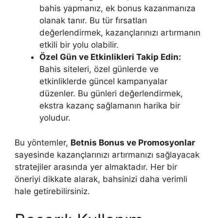
bahis yapmanız, ek bonus kazanmanıza
olanak tanır. Bu tür fırsatları
değerlendirmek, kazançlarınızı artırmanın
etkili bir yolu olabilir.
Özel Gün ve Etkinlikleri Takip Edin:
Bahis siteleri, özel günlerde ve
etkinliklerde güncel kampanyalar
düzenler. Bu günleri değerlendirmek,
ekstra kazanç sağlamanın harika bir
yoludur.
Bu yöntemler,
Betnis Bonus ve Promosyonlar
sayesinde kazançlarınızı artırmanızı sağlayacak
stratejiler arasında yer almaktadır. Her bir
öneriyi dikkate alarak, bahsinizi daha verimli
hale getirebilirsiniz.