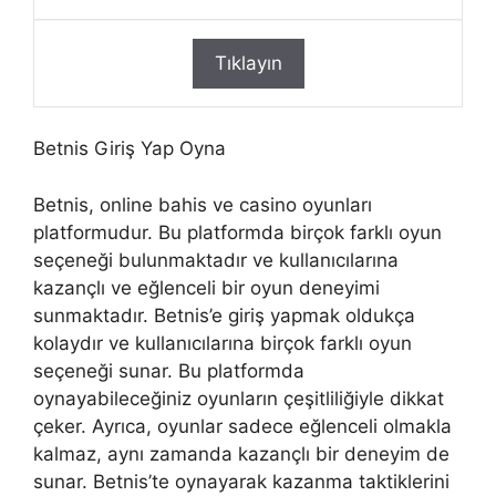
Tıklayın
Betnis Giriş Yap Oyna
Betnis, online bahis ve casino oyunları
platformudur. Bu platformda birçok farklı oyun
seçeneği bulunmaktadır ve kullanıcılarına
kazançlı ve eğlenceli bir oyun deneyimi
sunmaktadır. Betnis’e giriş yapmak oldukça
kolaydır ve kullanıcılarına birçok farklı oyun
seçeneği sunar. Bu platformda
oynayabileceğiniz oyunların çeşitliliğiyle dikkat
çeker. Ayrıca, oyunlar sadece eğlenceli olmakla
kalmaz, aynı zamanda kazançlı bir deneyim de
sunar. Betnis’te oynayarak kazanma taktiklerini