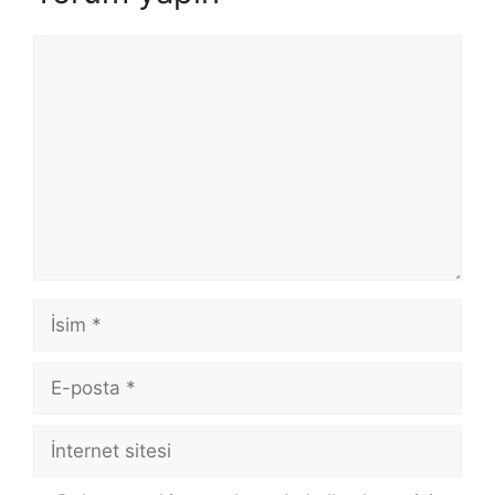
Yorum
İsim
E-
posta
İnternet
sitesi