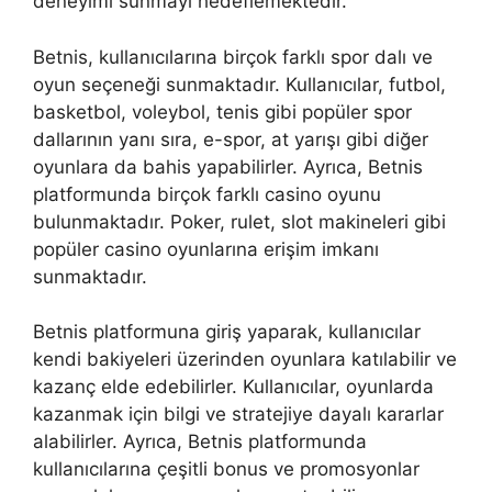
deneyimi sunmayı hedeflemektedir.
Betnis, kullanıcılarına birçok farklı spor dalı ve
oyun seçeneği sunmaktadır. Kullanıcılar, futbol, ​​
basketbol, voleybol, tenis gibi popüler spor
dallarının yanı sıra, e-spor, at yarışı gibi diğer
oyunlara da bahis yapabilirler. Ayrıca, Betnis
platformunda birçok farklı casino oyunu
bulunmaktadır. Poker, rulet, slot makineleri gibi
popüler casino oyunlarına erişim imkanı
sunmaktadır.
Betnis platformuna giriş yaparak, kullanıcılar
kendi bakiyeleri üzerinden oyunlara katılabilir ve
kazanç elde edebilirler. Kullanıcılar, oyunlarda
kazanmak için bilgi ve stratejiye dayalı kararlar
alabilirler. Ayrıca, Betnis platformunda
kullanıcılarına çeşitli bonus ve promosyonlar