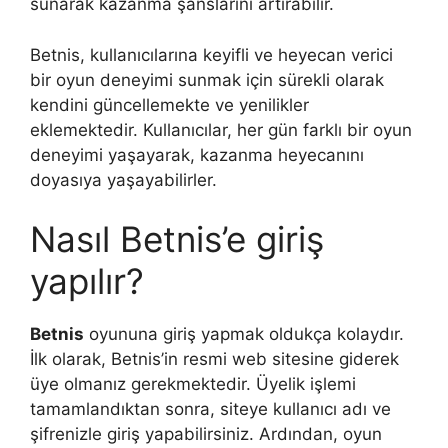
sunarak kazanma şanslarını artırabilir.
Betnis, kullanıcılarına keyifli ve heyecan verici
bir oyun deneyimi sunmak için sürekli olarak
kendini güncellemekte ve yenilikler
eklemektedir. Kullanıcılar, her gün farklı bir oyun
deneyimi yaşayarak, kazanma heyecanını
doyasıya yaşayabilirler.
Nasıl Betnis’e giriş
yapılır?
Betnis
oyununa giriş yapmak oldukça kolaydır.
İlk olarak, Betnis’in resmi web sitesine giderek
üye olmanız gerekmektedir. Üyelik işlemi
tamamlandıktan sonra, siteye kullanıcı adı ve
şifrenizle giriş yapabilirsiniz. Ardından, oyun