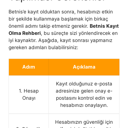
Betnis’e kayıt olduktan sonra, hesabınızı etkin
bir şekilde kullanmaya başlamak için birkaç
önemli adımı takip etmeniz gerekir.
Betnis Kayıt
Olma Rehberi
, bu süreçte sizi yönlendirecek en
iyi kaynaktır. Aşağıda, kayıt sonrası yapmanız
gereken adımları bulabilirsiniz:
Adım
Açıklama
Kayıt olduğunuz e-posta
1. Hesap
adresinize gelen onay e-
Onayı
postasını kontrol edin ve
hesabınızı onaylayın.
Hesabınızın güvenliği için