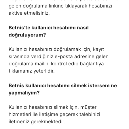
gelen doğrulama linkine tıklayarak hesabınızı
aktive etmelisiniz.
Betnis’te kullanıcı hesabımı nasıl
doğruluyorum?
Kullanıcı hesabınızı doğrulamak için, kayıt
sırasında verdiğiniz e-posta adresine gelen
doğrulama mailini kontrol edip bağlantıya
tıklamanız yeterlidir.
Betnis kullanıcı hesabımı silmek istersem ne
yapmalıyım?
Kullanıcı hesabınızı silmek için, müşteri
hizmetleri ile iletişime geçerek talebinizi
iletmeniz gerekmektedir.