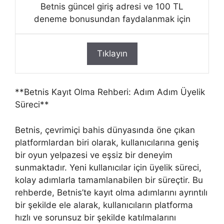
Betnis güncel giriş adresi ve 100 TL
deneme bonusundan faydalanmak için
Tıklayın
**Betnis Kayıt Olma Rehberi: Adım Adım Üyelik
Süreci**
Betnis, çevrimiçi bahis dünyasında öne çıkan
platformlardan biri olarak, kullanıcılarına geniş
bir oyun yelpazesi ve eşsiz bir deneyim
sunmaktadır. Yeni kullanıcılar için üyelik süreci,
kolay adımlarla tamamlanabilen bir süreçtir. Bu
rehberde, Betnis’te kayıt olma adımlarını ayrıntılı
bir şekilde ele alarak, kullanıcıların platforma
hızlı ve sorunsuz bir şekilde katılmalarını