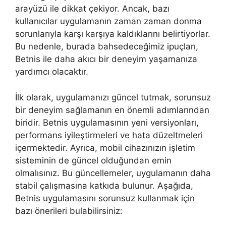
arayüzü ile dikkat çekiyor. Ancak, bazı
kullanıcılar uygulamanın zaman zaman donma
sorunlarıyla karşı karşıya kaldıklarını belirtiyorlar.
Bu nedenle, burada bahsedeceğimiz ipuçları,
Betnis ile daha akıcı bir deneyim yaşamanıza
yardımcı olacaktır.
İlk olarak, uygulamanızı güncel tutmak, sorunsuz
bir deneyim sağlamanın en önemli adımlarından
biridir. Betnis uygulamasının yeni versiyonları,
performans iyileştirmeleri ve hata düzeltmeleri
içermektedir. Ayrıca, mobil cihazınızın işletim
sisteminin de güncel olduğundan emin
olmalısınız. Bu güncellemeler, uygulamanın daha
stabil çalışmasına katkıda bulunur. Aşağıda,
Betnis uygulamasını sorunsuz kullanmak için
bazı önerileri bulabilirsiniz: