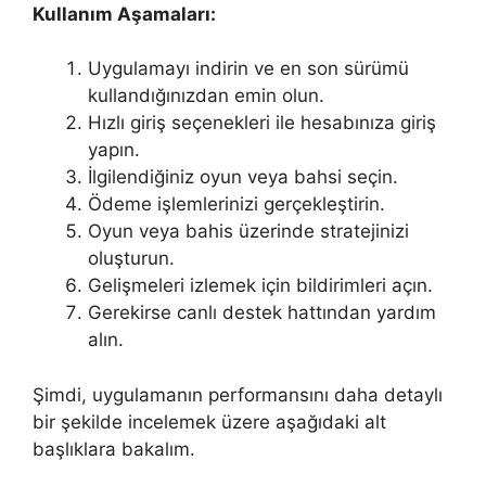
Kullanım Aşamaları:
Uygulamayı indirin ve en son sürümü
kullandığınızdan emin olun.
Hızlı giriş seçenekleri ile hesabınıza giriş
yapın.
İlgilendiğiniz oyun veya bahsi seçin.
Ödeme işlemlerinizi gerçekleştirin.
Oyun veya bahis üzerinde stratejinizi
oluşturun.
Gelişmeleri izlemek için bildirimleri açın.
Gerekirse canlı destek hattından yardım
alın.
Şimdi, uygulamanın performansını daha detaylı
bir şekilde incelemek üzere aşağıdaki alt
başlıklara bakalım.