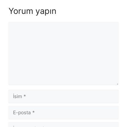
Yorum yapın
Yorum
İsim
E-
posta
İnternet