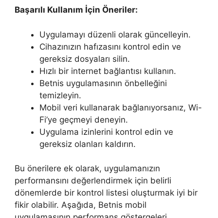
Başarılı Kullanım İçin Öneriler:
Uygulamayı düzenli olarak güncelleyin.
Cihazınızın hafızasını kontrol edin ve
gereksiz dosyaları silin.
Hızlı bir internet bağlantısı kullanın.
Betnis uygulamasının önbelleğini
temizleyin.
Mobil veri kullanarak bağlanıyorsanız, Wi-
Fi’ye geçmeyi deneyin.
Uygulama izinlerini kontrol edin ve
gereksiz olanları kaldırın.
Bu önerilere ek olarak, uygulamanızın
performansını değerlendirmek için belirli
dönemlerde bir kontrol listesi oluşturmak iyi bir
fikir olabilir. Aşağıda, Betnis mobil
uygulamasının performans göstergeleri