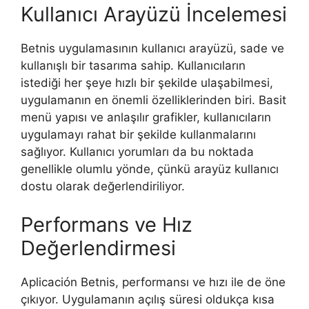
Kullanıcı Arayüzü İncelemesi
Betnis uygulamasının kullanıcı arayüzü, sade ve
kullanışlı bir tasarıma sahip. Kullanıcıların
istediği her şeye hızlı bir şekilde ulaşabilmesi,
uygulamanın en önemli özelliklerinden biri. Basit
menü yapısı ve anlaşılır grafikler, kullanıcıların
uygulamayı rahat bir şekilde kullanmalarını
sağlıyor. Kullanıcı yorumları da bu noktada
genellikle olumlu yönde, çünkü arayüz kullanıcı
dostu olarak değerlendiriliyor.
Performans ve Hız
Değerlendirmesi
Aplicación Betnis, performansı ve hızı ile de öne
çıkıyor. Uygulamanın açılış süresi oldukça kısa