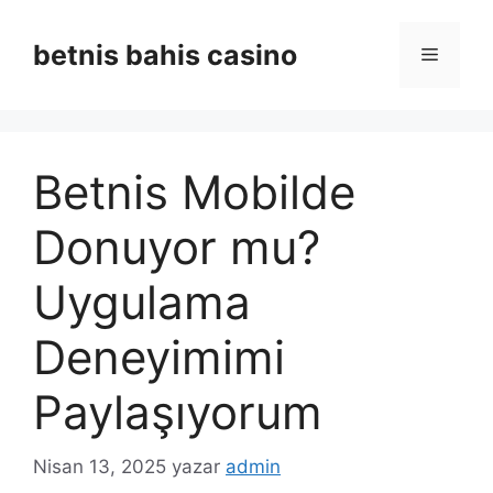
İçeriğe
atla
betnis bahis casino
Menü
Betnis Mobilde
Donuyor mu?
Uygulama
Deneyimimi
Paylaşıyorum
Nisan 13, 2025
yazar
admin