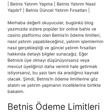
| Betnis Yatırım Yapma | Betnis Yatırım Nasıl
Yapılır? | Betnis Güncel Yatırım Fırsatları |
Merhaba değerli okuyucular, bugünkü blog
yazımızda sizlere popüler bir online bahis ve
casino platformu olan Betnis’in ödeme limitleri,
nasıl yatırım yapabileceğiniz, yatırım işlemlerinin
nasıl gerçekleştiği ve güncel yatırım fırsatları
hakkında detaylı bilgiler sunacağız. Eğer
Betnis’e üye olmayı düşünüyorsanız veya
mevcut üyeliğinizi daha verimli hale getirmek
istiyorsanız, bu yazı tam da aradığınız kaynak
olacak. Şimdi, Betnis’in ödeme limitlerine göz
atalım ve yatırım yapmanın inceliklerine birlikte
bakalım.
Betnis Ödeme Limitleri