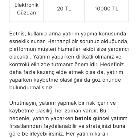
Elektronik
20 TL
10000 TL
Cüzdan
Betnis, kullanıcılarına yatırım yapma konusunda
esneklik sunar. Herhangi bir sorunuz olduğunda,
platformun müşteri hizmetleri ekibi size yardımcı
olacaktır. Yatırım yaparken dikkatli olmanız ve
kontrolü elinizde tutmanız önemlidir. Hedefiniz
daha fazla kazanç elde etmek olsa da, yatırım
yaparken kaybetme olasılığını da göz önünde
bulundurmalısınız.
Unutmayın, yatırım yapmak bir risk içerir ve
kaybetme olasılığı her zaman vardır. Bu
nedenle, yatırım yaparken
betnis
güncel yatırım
fırsatlarından faydalanabilir ve stratejinizi buna
göre belirleyebilirsiniz. Her yatırım kararı