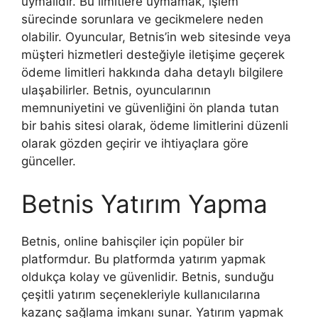
uymalıdır. Bu limitlere uymamak, işlem
sürecinde sorunlara ve gecikmelere neden
olabilir. Oyuncular, Betnis’in web sitesinde veya
müşteri hizmetleri desteğiyle iletişime geçerek
ödeme limitleri hakkında daha detaylı bilgilere
ulaşabilirler. Betnis, oyuncularının
memnuniyetini ve güvenliğini ön planda tutan
bir bahis sitesi olarak, ödeme limitlerini düzenli
olarak gözden geçirir ve ihtiyaçlara göre
günceller.
Betnis Yatırım Yapma
Betnis, online bahisçiler için popüler bir
platformdur. Bu platformda yatırım yapmak
oldukça kolay ve güvenlidir. Betnis, sunduğu
çeşitli yatırım seçenekleriyle kullanıcılarına
kazanç sağlama imkanı sunar. Yatırım yapmak