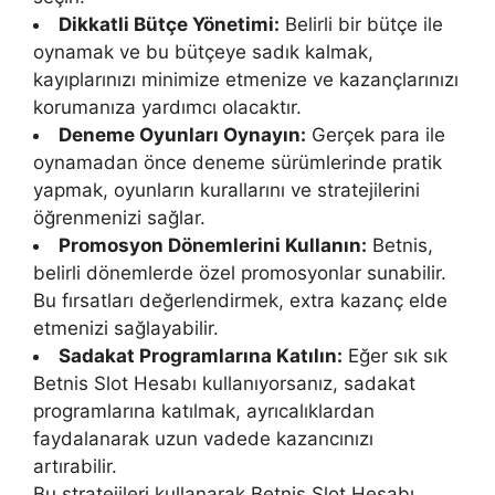
Dikkatli Bütçe Yönetimi:
Belirli bir bütçe ile
oynamak ve bu bütçeye sadık kalmak,
kayıplarınızı minimize etmenize ve kazançlarınızı
korumanıza yardımcı olacaktır.
Deneme Oyunları Oynayın:
Gerçek para ile
oynamadan önce deneme sürümlerinde pratik
yapmak, oyunların kurallarını ve stratejilerini
öğrenmenizi sağlar.
Promosyon Dönemlerini Kullanın:
Betnis,
belirli dönemlerde özel promosyonlar sunabilir.
Bu fırsatları değerlendirmek, extra kazanç elde
etmenizi sağlayabilir.
Sadakat Programlarına Katılın:
Eğer sık sık
Betnis Slot Hesabı kullanıyorsanız, sadakat
programlarına katılmak, ayrıcalıklardan
faydalanarak uzun vadede kazancınızı
artırabilir.
Bu stratejileri kullanarak Betnis Slot Hesabı