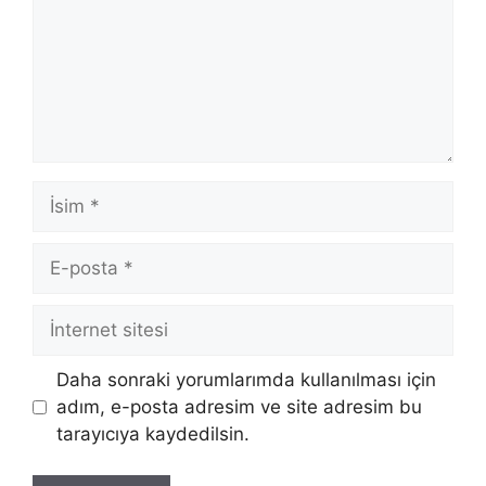
İsim
E-
posta
İnternet
sitesi
Daha sonraki yorumlarımda kullanılması için
adım, e-posta adresim ve site adresim bu
tarayıcıya kaydedilsin.