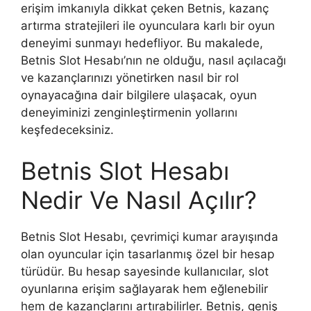
erişim imkanıyla dikkat çeken Betnis, kazanç
artırma stratejileri ile oyunculara karlı bir oyun
deneyimi sunmayı hedefliyor. Bu makalede,
Betnis Slot Hesabı’nın ne olduğu, nasıl açılacağı
ve kazançlarınızı yönetirken nasıl bir rol
oynayacağına dair bilgilere ulaşacak, oyun
deneyiminizi zenginleştirmenin yollarını
keşfedeceksiniz.
Betnis Slot Hesabı
Nedir Ve Nasıl Açılır?
Betnis Slot Hesabı, çevrimiçi kumar arayışında
olan oyuncular için tasarlanmış özel bir hesap
türüdür. Bu hesap sayesinde kullanıcılar, slot
oyunlarına erişim sağlayarak hem eğlenebilir
hem de kazançlarını artırabilirler. Betnis, geniş