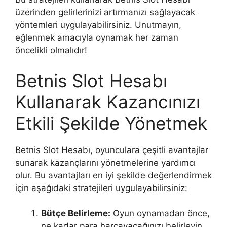
üzerinden gelirlerinizi artırmanızı sağlayacak
yöntemleri uygulayabilirsiniz. Unutmayın,
eğlenmek amacıyla oynamak her zaman
öncelikli olmalıdır!
Betnis Slot Hesabı
Kullanarak Kazancınızı
Etkili Şekilde Yönetmek
Betnis Slot Hesabı, oyunculara çeşitli avantajlar
sunarak kazançlarını yönetmelerine yardımcı
olur. Bu avantajları en iyi şekilde değerlendirmek
için aşağıdaki stratejileri uygulayabilirsiniz:
Bütçe Belirleme:
Oyun oynamadan önce,
ne kadar para harcayacağınızı belirleyin.