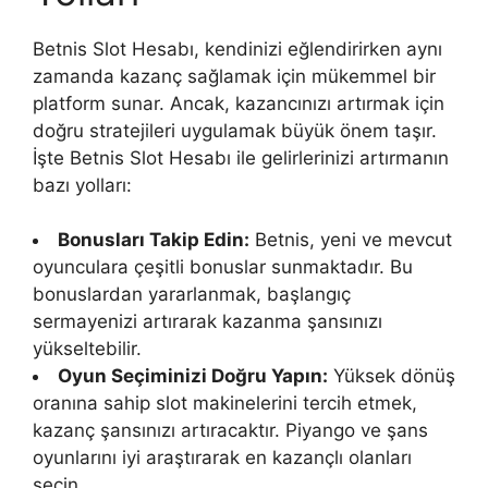
Betnis Slot Hesabı, kendinizi eğlendirirken aynı
zamanda kazanç sağlamak için mükemmel bir
platform sunar. Ancak, kazancınızı artırmak için
doğru stratejileri uygulamak büyük önem taşır.
İşte Betnis Slot Hesabı ile gelirlerinizi artırmanın
bazı yolları:
Bonusları Takip Edin:
Betnis, yeni ve mevcut
oyunculara çeşitli bonuslar sunmaktadır. Bu
bonuslardan yararlanmak, başlangıç
sermayenizi artırarak kazanma şansınızı
yükseltebilir.
Oyun Seçiminizi Doğru Yapın:
Yüksek dönüş
oranına sahip slot makinelerini tercih etmek,
kazanç şansınızı artıracaktır. Piyango ve şans
oyunlarını iyi araştırarak en kazançlı olanları
seçin.