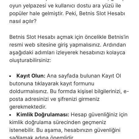
oyun yelpazesi ve kullanıcı dostu ara yüzü ile
popüler hale gelmiştir. Peki, Betnis Slot Hesabı
nasıl açılır?
Betnis Slot Hesabı açmak için öncelikle Betnis’in
resmi web sitesine giriş yapmalısınız. Ardından
aşağıdaki adımları izleyerek hesabınızı kolayca
oluşturabilirsiniz:
Kayıt Olun:
Ana sayfada bulunan Kayıt Ol
butonuna tıklayarak kayıt formunu
doldurmalısınız. Bu formda kişisel bilgilerinizi, e-
posta adresinizi ve şifrenizi girmeniz
gerekmektedir.
Kimlik Doğrulaması:
Hesap güvenliğiniz için
kimlik doğrulama sürecinden geçmeniz
istenebilir. Bu aşama, hesabınızın güvenliğini
sağlamak adına önemlidir.