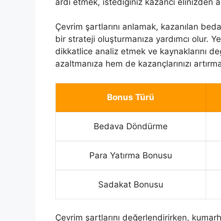
ardı etmek, istediğiniz kazancı elinizden al
Çevrim şartlarını anlamak, kazanılan beda
bir strateji oluşturmanıza yardımcı olur. Ye
dikkatlice analiz etmek ve kaynaklarını de
azaltmanıza hem de kazançlarınızı artırma
Bonus Türü
Bedava Döndürme
Para Yatırma Bonusu
Sadakat Bonusu
Çevrim şartlarını değerlendirirken, kumarh