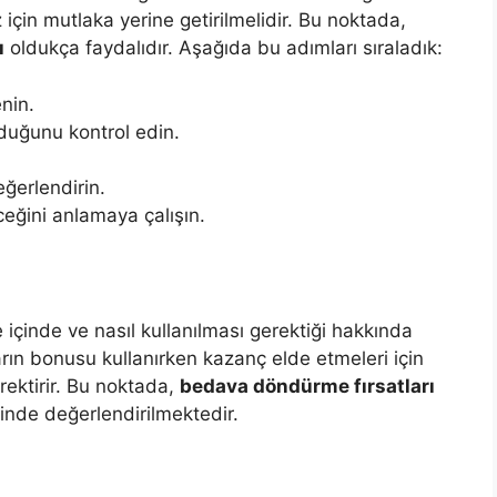
 için mutlaka yerine getirilmelidir. Bu noktada,
ı
oldukça faydalıdır. Aşağıda bu adımları sıraladık:
nin.
duğunu kontrol edin.
ğerlendirin.
eğini anlamaya çalışın.
 içinde ve nasıl kullanılması gerektiği hakkında
ıların bonusu kullanırken kazanç elde etmeleri için
rektirir. Bu noktada,
bedava döndürme fırsatları
sinde değerlendirilmektedir.