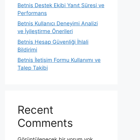
Betnis Destek Ekibi Yanıt Süresi ve
Performans
Betnis Kullanıcı Deneyimi Analizi
ve İyileştirme Önerileri
Betnis Hesap Güvenliği İhlali
Bildirimi
Betnis İletişim Formu Kullanımı ve
Talep Takibi
Recent
Comments
Görüntülenecek bir yorum yok.