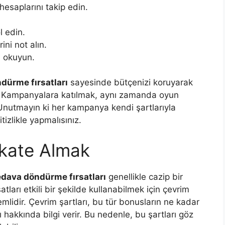
esaplarını takip edin.
l edin.
ini not alın.
ı okuyun.
dürme fırsatları
sayesinde bütçenizi koruyarak
. Kampanyalara katılmak, aynı zamanda oyun
 Unutmayın ki her kampanya kendi şartlarıyla
tizlikle yapmalısınız.
kkate Almak
dava döndürme fırsatları
genellikle cazip bir
tları etkili bir şekilde kullanabilmek için çevrim
mlidir. Çevrim şartları, bu tür bonusların ne kadar
ı hakkında bilgi verir. Bu nedenle, bu şartları göz