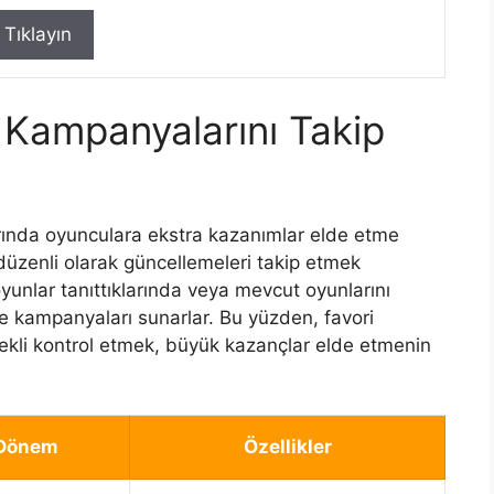
Tıklayın
Kampanyalarını Takip
arında oyunculara ekstra kazanımlar elde etme
 düzenli olarak güncellemeleri takip etmek
 oyunlar tanıttıklarında veya mevcut oyunlarını
e kampanyaları sunarlar. Bu yüzden, favori
sürekli kontrol etmek, büyük kazançlar elde etmenin
Dönem
Özellikler