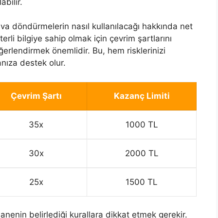
abilir.
va döndürmelerin nasıl kullanılacağı hakkında net
terli bilgiye sahip olmak için çevrim şartlarını
ğerlendirmek önemlidir. Bu, hem risklerinizi
nıza destek olur.
Çevrim Şartı
Kazanç Limiti
35x
1000 TL
30x
2000 TL
25x
1500 TL
anenin belirlediği kurallara dikkat etmek gerekir.