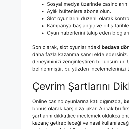
Sosyal medya üzerinde casinoların h
Aylık bültenlere abone olun.
Slot oyunlarını düzenli olarak kontro
Kampanya başlangıç ve bitiş tarihler
Oyun haberlerini takip eden bloglar
Son olarak, slot oyunlarındaki
bedava dön
daha fazla kazanma şansı elde edersiniz
deneyiminizi zenginleştiren bir unsurdur.
belirlenmiştir, bu yüzden incelemelerinizi ti
Çevrim Şartlarını Di
Online casino oyunlarına katıldığınızda,
be
bonus olarak karşınıza çıkar. Ancak bu fırsa
şartlarını dikkatlice incelemek oldukça öne
kazanç getirebileceği ve nasıl kullanılacağ