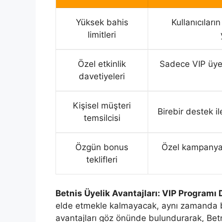
Yüksek bahis
Kullanıcıları
limitleri
Özel etkinlik
Sadece VIP üyele
davetiyeleri
Kişisel müşteri
Birebir destek ile
temsilcisi
Özgün bonus
Özel kampanyal
teklifleri
Betnis Üyelik Avantajları: VIP Programı 
elde etmekle kalmayacak, aynı zamanda ba
avantajları göz önünde bulundurarak, Betni