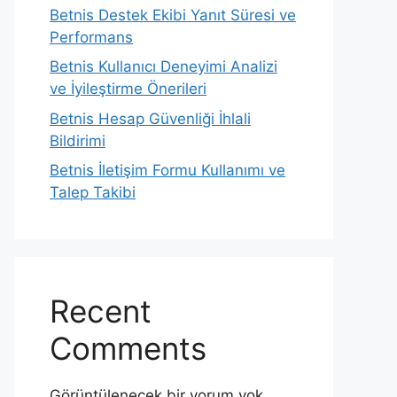
Betnis Destek Ekibi Yanıt Süresi ve
Performans
Betnis Kullanıcı Deneyimi Analizi
ve İyileştirme Önerileri
Betnis Hesap Güvenliği İhlali
Bildirimi
Betnis İletişim Formu Kullanımı ve
Talep Takibi
Recent
Comments
Görüntülenecek bir yorum yok.