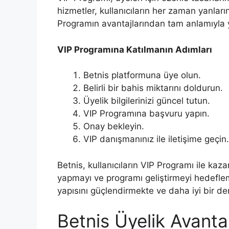
hizmetler, kullanıcıların her zaman yanları
Programın avantajlarından tam anlamıyla ya
VIP Programına Katılmanın Adımları
Betnis platformuna üye olun.
Belirli bir bahis miktarını doldurun.
Üyelik bilgilerinizi güncel tutun.
VIP Programına başvuru yapın.
Onay bekleyin.
VIP danışmanınız ile iletişime geçin.
Betnis, kullanıcıların VIP Programı ile kazan
yapmayı ve programı geliştirmeyi hedeflem
yapısını güçlendirmekte ve daha iyi bir d
Betnis Üyelik Avanta