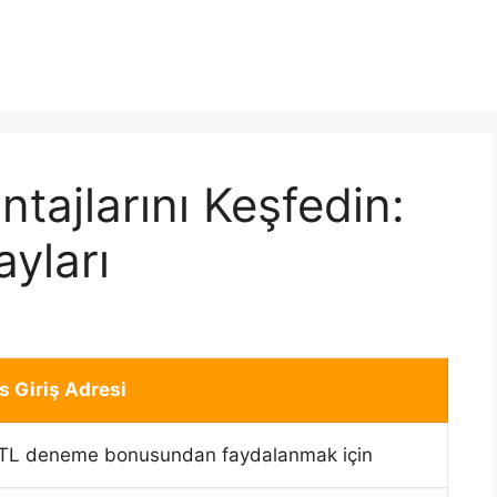
ntajlarını Keşfedin:
yları
s Giriş Adresi
00 TL deneme bonusundan faydalanmak için