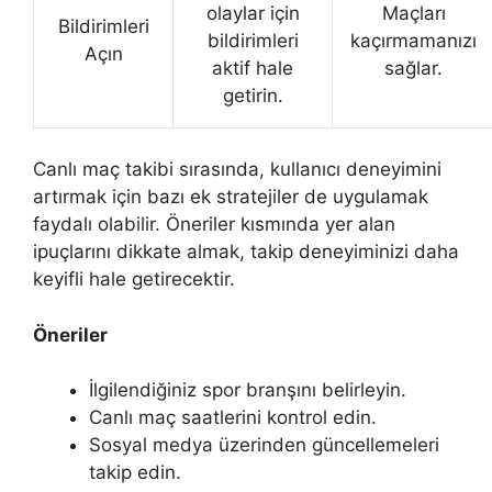
olaylar için
Maçları
Bildirimleri
bildirimleri
kaçırmamanızı
Açın
aktif hale
sağlar.
getirin.
Canlı maç takibi sırasında, kullanıcı deneyimini
artırmak için bazı ek stratejiler de uygulamak
faydalı olabilir. Öneriler kısmında yer alan
ipuçlarını dikkate almak, takip deneyiminizi daha
keyifli hale getirecektir.
Öneriler
İlgilendiğiniz spor branşını belirleyin.
Canlı maç saatlerini kontrol edin.
Sosyal medya üzerinden güncellemeleri
takip edin.