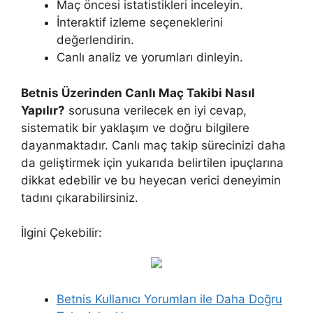
Maç öncesi istatistikleri inceleyin.
İnteraktif izleme seçeneklerini
değerlendirin.
Canlı analiz ve yorumları dinleyin.
Betnis Üzerinden Canlı Maç Takibi Nasıl
Yapılır?
sorusuna verilecek en iyi cevap,
sistematik bir yaklaşım ve doğru bilgilere
dayanmaktadır. Canlı maç takip sürecinizi daha
da geliştirmek için yukarıda belirtilen ipuçlarına
dikkat edebilir ve bu heyecan verici deneyimin
tadını çıkarabilirsiniz.
İlgini Çekebilir:
Betnis Kullanıcı Yorumları ile Daha Doğru