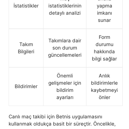
İstatistikler
istatistiklerinin
yapma
detaylı analizi
imkanı
sunar
Form
Takımlara dair
Takım
durumu
son durum
Bilgileri
hakkında
güncellemeleri
bilgi sağlar
Önemli
Anlık
gelişmeler için
bildirimlerle
Bildirimler
bildirim
kaybetmeyi
ayarları
önler
Canlı maç takibi için Betnis uygulamasını
kullanmak oldukça basit bir süreçtir. Öncelikle,