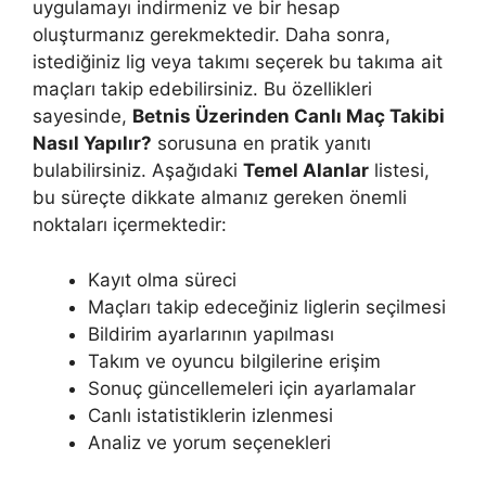
uygulamayı indirmeniz ve bir hesap
oluşturmanız gerekmektedir. Daha sonra,
istediğiniz lig veya takımı seçerek bu takıma ait
maçları takip edebilirsiniz. Bu özellikleri
sayesinde,
Betnis Üzerinden Canlı Maç Takibi
Nasıl Yapılır?
sorusuna en pratik yanıtı
bulabilirsiniz. Aşağıdaki
Temel Alanlar
listesi,
bu süreçte dikkate almanız gereken önemli
noktaları içermektedir:
Kayıt olma süreci
Maçları takip edeceğiniz liglerin seçilmesi
Bildirim ayarlarının yapılması
Takım ve oyuncu bilgilerine erişim
Sonuç güncellemeleri için ayarlamalar
Canlı istatistiklerin izlenmesi
Analiz ve yorum seçenekleri