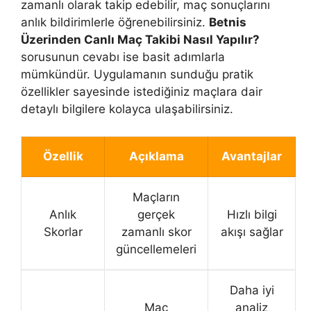
zamanlı olarak takip edebilir, maç sonuçlarını
anlık bildirimlerle öğrenebilirsiniz.
Betnis
Üzerinden Canlı Maç Takibi Nasıl Yapılır?
sorusunun cevabı ise basit adımlarla
mümkündür. Uygulamanın sunduğu pratik
özellikler sayesinde istediğiniz maçlara dair
detaylı bilgilere kolayca ulaşabilirsiniz.
Özellik
Açıklama
Avantajlar
Maçların
Anlık
gerçek
Hızlı bilgi
Skorlar
zamanlı skor
akışı sağlar
güncellemeleri
Daha iyi
Maç
analiz