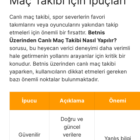
Maç Takibi İçin İpuçları
Canlı maç takibi, spor severlerin favori
takımlarını veya oyuncularını yakından takip
etmeleri için önemli bir fırsattır.
Betnis
Üzerinden Canlı Maç Takibi Nasıl Yapılır?
sorusu, bu heyecan verici deneyimi daha verimli
hale getirmenin yollarını arayanlar için kritik bir
konudur. Betnis üzerinden canlı maç takibi
yaparken, kullanıcıların dikkat etmeleri gereken
bazı önemli noktalar bulunmaktadır.
İpucu
Açıklama
Önemi
Doğru ve
güncel
Güvenilir
verilere
Yanlış bilgi