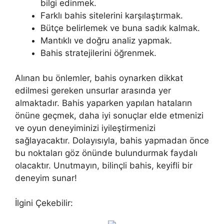
bilgi edinmek.
Farklı bahis sitelerini karşılaştırmak.
Bütçe belirlemek ve buna sadık kalmak.
Mantıklı ve doğru analiz yapmak.
Bahis stratejilerini öğrenmek.
Alınan bu önlemler, bahis oynarken dikkat
edilmesi gereken unsurlar arasında yer
almaktadır. Bahis yaparken yapılan hataların
önüne geçmek, daha iyi sonuçlar elde etmenizi
ve oyun deneyiminizi iyileştirmenizi
sağlayacaktır. Dolayısıyla, bahis yapmadan önce
bu noktaları göz önünde bulundurmak faydalı
olacaktır. Unutmayın, bilinçli bahis, keyifli bir
deneyim sunar!
İlgini Çekebilir: