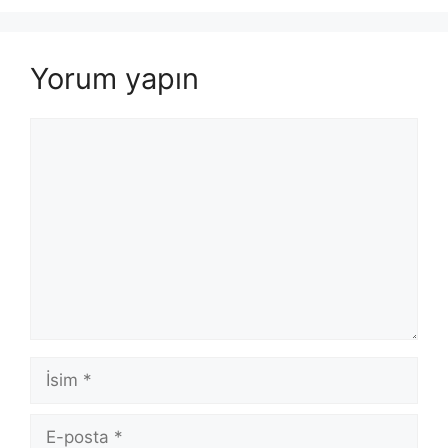
Yorum yapın
Yorum
İsim
E-