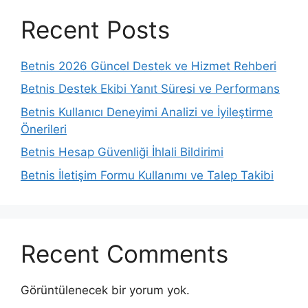
Recent Posts
Betnis 2026 Güncel Destek ve Hizmet Rehberi
Betnis Destek Ekibi Yanıt Süresi ve Performans
Betnis Kullanıcı Deneyimi Analizi ve İyileştirme
Önerileri
Betnis Hesap Güvenliği İhlali Bildirimi
Betnis İletişim Formu Kullanımı ve Talep Takibi
Recent Comments
Görüntülenecek bir yorum yok.