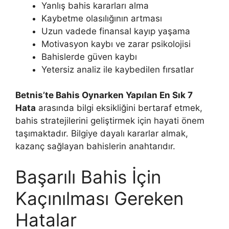
Yanlış bahis kararları alma
Kaybetme olasılığının artması
Uzun vadede finansal kayıp yaşama
Motivasyon kaybı ve zarar psikolojisi
Bahislerde güven kaybı
Yetersiz analiz ile kaybedilen fırsatlar
Betnis’te Bahis Oynarken Yapılan En Sık 7
Hata
arasında bilgi eksikliğini bertaraf etmek,
bahis stratejilerini geliştirmek için hayati önem
taşımaktadır. Bilgiye dayalı kararlar almak,
kazanç sağlayan bahislerin anahtarıdır.
Başarılı Bahis İçin
Kaçınılması Gereken
Hatalar