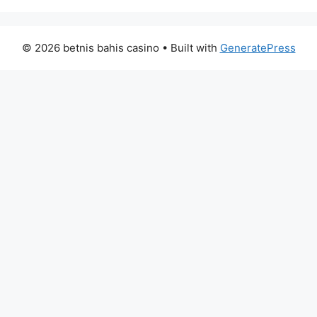
© 2026 betnis bahis casino
• Built with
GeneratePress