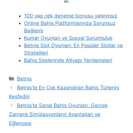
100 yap çek deneme bonusu yatırımsız
Online Bahis Platformlarında Sorunsuz
Bağlantı
Kumar Oyunları ve Sosyal Sorumluluk
Betnis Slot Oyunları: En Popüler Slotlar ve
Stratejileri
Bahis Sitelerinde Altyapı Yenilemeleri
Kategoriler
Betnis
Betnis’te En Çok Kazandıran Bahis Türlerini
Keşfedin
Betnis’te Sanal Bahis Oyunları: Gerçek
Zamanlı Simülasyonların Avantajları ve
Eğlencesi