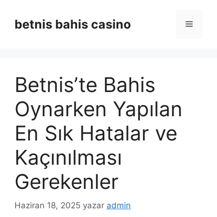
İçeriğe
atla
betnis bahis casino
Menü
Betnis’te Bahis
Oynarken Yapılan
En Sık Hatalar ve
Kaçınılması
Gerekenler
Haziran 18, 2025
yazar
admin