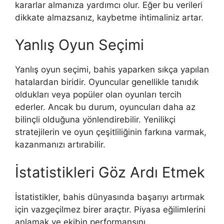
kararlar almanıza yardımcı olur. Eğer bu verileri
dikkate almazsanız, kaybetme ihtimaliniz artar.
Yanlış Oyun Seçimi
Yanlış oyun seçimi, bahis yaparken sıkça yapılan
hatalardan biridir. Oyuncular genellikle tanıdık
oldukları veya popüler olan oyunları tercih
ederler. Ancak bu durum, oyuncuları daha az
bilinçli olduğuna yönlendirebilir. Yenilikçi
stratejilerin ve oyun çeşitliliğinin farkına varmak,
kazanmanızı artırabilir.
İstatistikleri Göz Ardı Etmek
İstatistikler, bahis dünyasında başarıyı artırmak
için vazgeçilmez birer araçtır. Piyasa eğilimlerini
anlamak ve ekibin performansını