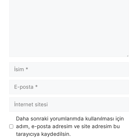
İsim
E-
posta
İnternet
sitesi
Daha sonraki yorumlarımda kullanılması için
adım, e-posta adresim ve site adresim bu
tarayıcıya kaydedilsin.