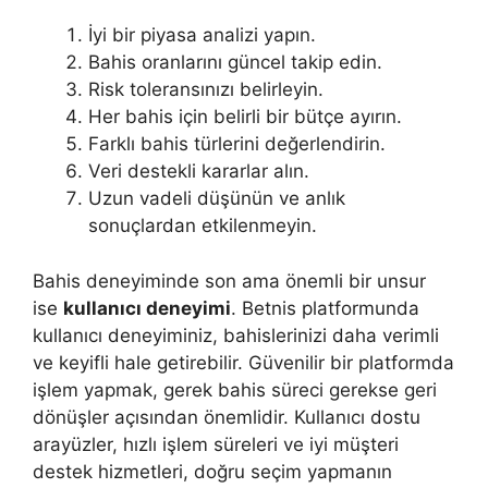
İyi bir piyasa analizi yapın.
Bahis oranlarını güncel takip edin.
Risk toleransınızı belirleyin.
Her bahis için belirli bir bütçe ayırın.
Farklı bahis türlerini değerlendirin.
Veri destekli kararlar alın.
Uzun vadeli düşünün ve anlık
sonuçlardan etkilenmeyin.
Bahis deneyiminde son ama önemli bir unsur
ise
kullanıcı deneyimi
. Betnis platformunda
kullanıcı deneyiminiz, bahislerinizi daha verimli
ve keyifli hale getirebilir. Güvenilir bir platformda
işlem yapmak, gerek bahis süreci gerekse geri
dönüşler açısından önemlidir. Kullanıcı dostu
arayüzler, hızlı işlem süreleri ve iyi müşteri
destek hizmetleri, doğru seçim yapmanın