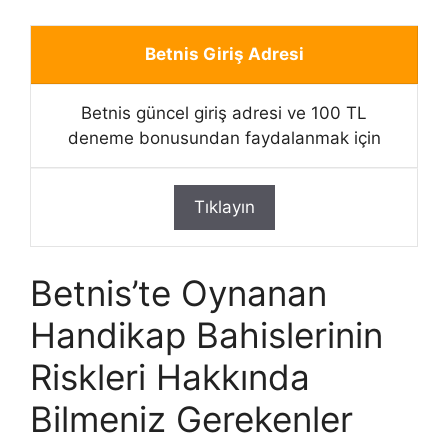
Betnis Giriş Adresi
Betnis güncel giriş adresi ve 100 TL
deneme bonusundan faydalanmak için
Tıklayın
Betnis’te Oynanan
Handikap Bahislerinin
Riskleri Hakkında
Bilmeniz Gerekenler