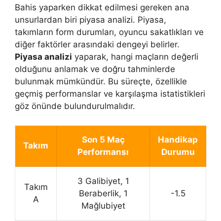
Bahis yaparken dikkat edilmesi gereken ana
unsurlardan biri piyasa analizi. Piyasa,
takımların form durumları, oyuncu sakatlıkları ve
diğer faktörler arasındaki dengeyi belirler.
Piyasa analizi
yaparak, hangi maçların değerli
olduğunu anlamak ve doğru tahminlerde
bulunmak mümkündür. Bu süreçte, özellikle
geçmiş performanslar ve karşılaşma istatistikleri
göz önünde bulundurulmalıdır.
Son 5 Maç
Handikap
Takım
Performansı
Durumu
3 Galibiyet, 1
Takım
Beraberlik, 1
-1.5
A
Mağlubiyet