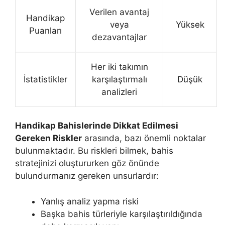
Verilen avantaj
Handikap
veya
Yüksek
Puanları
dezavantajlar
Her iki takımın
İstatistikler
karşılaştırmalı
Düşük
analizleri
Handikap Bahislerinde Dikkat Edilmesi
Gereken Riskler
arasında, bazı önemli noktalar
bulunmaktadır. Bu riskleri bilmek, bahis
stratejinizi oluştururken göz önünde
bulundurmanız gereken unsurlardır:
Yanlış analiz yapma riski
Başka bahis türleriyle karşılaştırıldığında