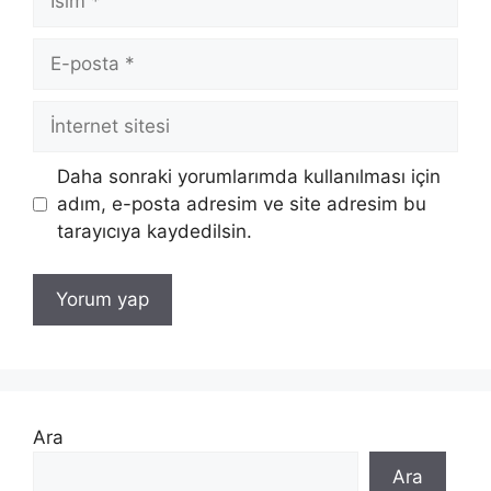
E-
posta
İnternet
sitesi
Daha sonraki yorumlarımda kullanılması için
adım, e-posta adresim ve site adresim bu
tarayıcıya kaydedilsin.
Ara
Ara