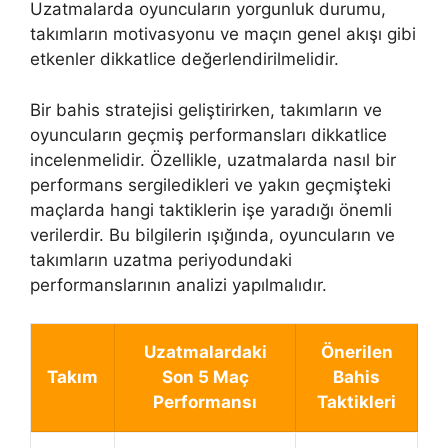
Uzatmalarda oyuncuların yorgunluk durumu,
takımların motivasyonu ve maçın genel akışı gibi
etkenler dikkatlice değerlendirilmelidir.
Bir bahis stratejisi geliştirirken, takımların ve
oyuncuların geçmiş performansları dikkatlice
incelenmelidir. Özellikle, uzatmalarda nasıl bir
performans sergiledikleri ve yakın geçmişteki
maçlarda hangi taktiklerin işe yaradığı önemli
verilerdir. Bu bilgilerin ışığında, oyuncuların ve
takımların uzatma periyodundaki
performanslarının analizi yapılmalıdır.
Uzatmalardaki
Önerilen
Takım
Son 5 Maç
Bahis
Performansı
Taktikleri