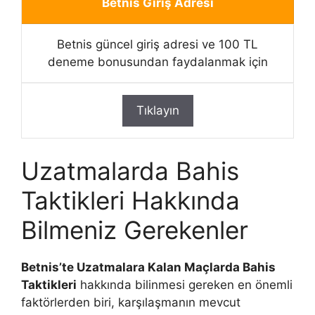
Betnis Giriş Adresi
Betnis güncel giriş adresi ve 100 TL
deneme bonusundan faydalanmak için
Tıklayın
Uzatmalarda Bahis
Taktikleri Hakkında
Bilmeniz Gerekenler
Betnis’te Uzatmalara Kalan Maçlarda Bahis
Taktikleri
hakkında bilinmesi gereken en önemli
faktörlerden biri, karşılaşmanın mevcut