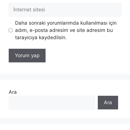
İnternet
sitesi
Daha sonraki yorumlarımda kullanılması için
adım, e-posta adresim ve site adresim bu
tarayıcıya kaydedilsin.
Ara
Ara