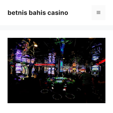
İçeriğe
atla
betnis bahis casino
Menü