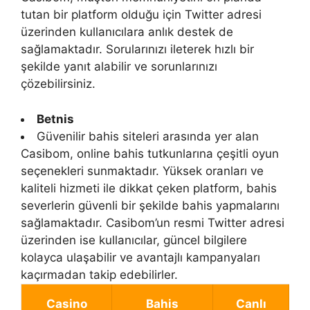
tutan bir platform olduğu için Twitter adresi
üzerinden kullanıcılara anlık destek de
sağlamaktadır. Sorularınızı ileterek hızlı bir
şekilde yanıt alabilir ve sorunlarınızı
çözebilirsiniz.
Betnis
Güvenilir bahis siteleri arasında yer alan
Casibom, online bahis tutkunlarına çeşitli oyun
seçenekleri sunmaktadır. Yüksek oranları ve
kaliteli hizmeti ile dikkat çeken platform, bahis
severlerin güvenli bir şekilde bahis yapmalarını
sağlamaktadır. Casibom’un resmi Twitter adresi
üzerinden ise kullanıcılar, güncel bilgilere
kolayca ulaşabilir ve avantajlı kampanyaları
kaçırmadan takip edebilirler.
Casino
Bahis
Canlı