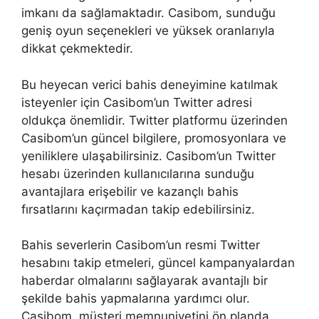
imkanı da sağlamaktadır. Casibom, sunduğu
geniş oyun seçenekleri ve yüksek oranlarıyla
dikkat çekmektedir.
Bu heyecan verici bahis deneyimine katılmak
isteyenler için Casibom’un Twitter adresi
oldukça önemlidir. Twitter platformu üzerinden
Casibom’un güncel bilgilere, promosyonlara ve
yeniliklere ulaşabilirsiniz. Casibom’un Twitter
hesabı üzerinden kullanıcılarına sunduğu
avantajlara erişebilir ve kazançlı bahis
fırsatlarını kaçırmadan takip edebilirsiniz.
Bahis severlerin Casibom’un resmi Twitter
hesabını takip etmeleri, güncel kampanyalardan
haberdar olmalarını sağlayarak avantajlı bir
şekilde bahis yapmalarına yardımcı olur.
Casibom, müşteri memnuniyetini ön planda