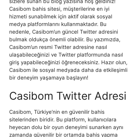
sizlere sunan bu blog yazısına hoş geldiniz!
Casibom bahis sitesi, müşterilerine en iyi
hizmeti sunabilmek için aktif olarak sosyal
medya platformlarını kullanmaktadır. Bu
nedenle, Casibom’un güncel Twitter adresini
bulmak oldukça önemli olabilir. Bu yazımızda,
Casibom’un resmi Twitter adresine nasıl
ulaşabileceğinizi ve Twitter platformunda nasıl
giriş yapabileceğinizi öğreneceksiniz. Hazır olun,
Casibom ile sosyal medyada daha da etkileşimli
bir deneyim yaşamaya başlayın!
Casibom Twitter Adresi
Casibom, Türkiye’nin en güvenilir bahis
sitelerinden biridir. Bu platform, kullanıcılara
heyecan dolu bir oyun deneyimi sunarken aynı
zamanda güvenilir bir ortamda bahis yapma