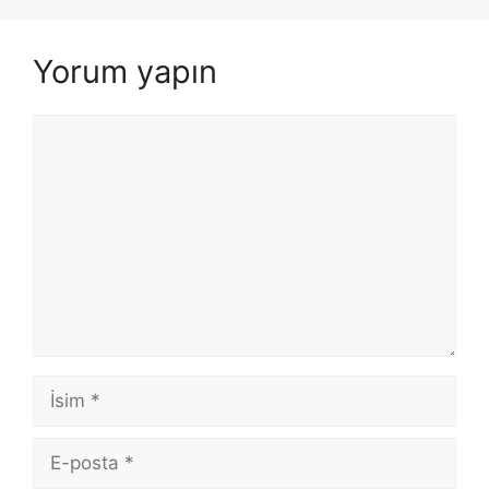
Yorum yapın
Yorum
İsim
E-
posta