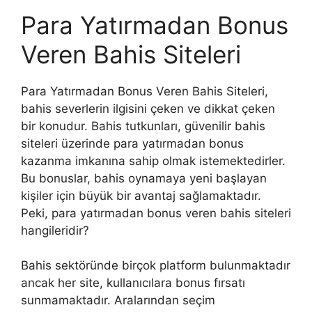
Para Yatırmadan Bonus
Veren Bahis Siteleri
Para Yatırmadan Bonus Veren Bahis Siteleri,
bahis severlerin ilgisini çeken ve dikkat çeken
bir konudur. Bahis tutkunları, güvenilir bahis
siteleri üzerinde para yatırmadan bonus
kazanma imkanına sahip olmak istemektedirler.
Bu bonuslar, bahis oynamaya yeni başlayan
kişiler için büyük bir avantaj sağlamaktadır.
Peki, para yatırmadan bonus veren bahis siteleri
hangileridir?
Bahis sektöründe birçok platform bulunmaktadır
ancak her site, kullanıcılara bonus fırsatı
sunmamaktadır. Aralarından seçim