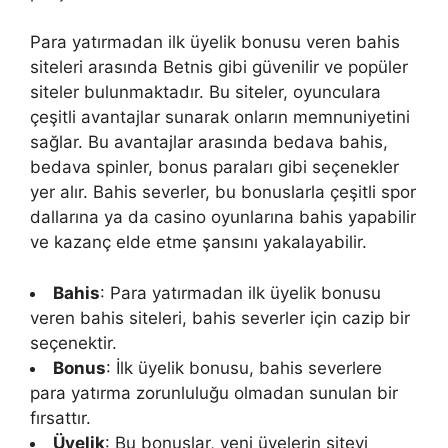
Para yatırmadan ilk üyelik bonusu veren bahis
siteleri arasında Betnis gibi güvenilir ve popüler
siteler bulunmaktadır. Bu siteler, oyunculara
çeşitli avantajlar sunarak onların memnuniyetini
sağlar. Bu avantajlar arasında bedava bahis,
bedava spinler, bonus paraları gibi seçenekler
yer alır. Bahis severler, bu bonuslarla çeşitli spor
dallarına ya da casino oyunlarına bahis yapabilir
ve kazanç elde etme şansını yakalayabilir.
Bahis
: Para yatırmadan ilk üyelik bonusu
veren bahis siteleri, bahis severler için cazip bir
seçenektir.
Bonus
: İlk üyelik bonusu, bahis severlere
para yatırma zorunluluğu olmadan sunulan bir
fırsattır.
Üyelik
: Bu bonuslar, yeni üyelerin siteyi