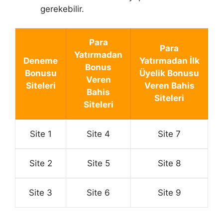
gerekebilir.
Para
Para
Yatırmadan
Deneme
Yatırmadan İlk
Bonus
Bonusu
Üyelik Bonusu
Veren
Siteleri
Veren Bahis
Bahis
Siteleri
Siteleri
Site 1
Site 4
Site 7
Site 2
Site 5
Site 8
Site 3
Site 6
Site 9