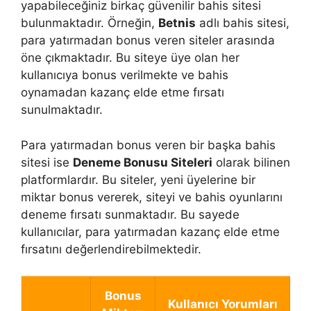
yapabileceğiniz birkaç güvenilir bahis sitesi
bulunmaktadır. Örneğin,
Betnis
adlı bahis sitesi,
para yatırmadan bonus veren siteler arasında
öne çıkmaktadır. Bu siteye üye olan her
kullanıcıya bonus verilmekte ve bahis
oynamadan kazanç elde etme fırsatı
sunulmaktadır.
Para yatırmadan bonus veren bir başka bahis
sitesi ise
Deneme Bonusu Siteleri
olarak bilinen
platformlardır. Bu siteler, yeni üyelerine bir
miktar bonus vererek, siteyi ve bahis oyunlarını
deneme fırsatı sunmaktadır. Bu sayede
kullanıcılar, para yatırmadan kazanç elde etme
fırsatını değerlendirebilmektedir.
Bonus
Kullanıcı Yorumları