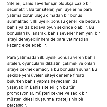
Siteleri, bahis severler için oldukça cazip bir
seçenektir. Bu tür siteler, yeni üyelerine para
yatırma zorunluluğu olmadan bir bonus
sunmaktadır. İlk üyelik bonusu genellikle bedava
bahis ya da bedava oyun şeklinde olabilir. Bu
bonusları kullanarak, bahis severler hem yeni bir
siteyi deneyebilir hem de para yatırmadan
kazanç elde edebilir.
Para yatırmadan ilk üyelik bonusu veren bahis
siteleri, oyuncuların dikkatini çekmek ve onları
siteye çekmek amacıyla bu bonusları sunar. Bu
şekilde yeni üyeler, siteyi deneme fırsatı
bulurken bahis yapma heyecanını da
yaşayabilir. Bahis siteleri için bu tür
promosyonlar, müşteri çekme ve sadık bir
müşteri kitlesi oluşturma stratejisinin bir
parçasıdır.