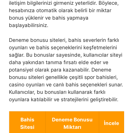
iletişim bilgilerinizi girmeniz yeterlidir. Böylece,
hesabınıza otomatik olarak belirli bir miktar
bonus yüklenir ve bahis yapmaya
başlayabilirsiniz.
Deneme bonusu siteleri, bahis severlerin farklı
oyunları ve bahis seçeneklerini keşfetmelerini
sağlar. Bu bonuslar sayesinde, kullanıcılar siteyi
daha yakından tanıma fırsatı elde eder ve
potansiyel olarak para kazanabilir. Deneme
bonusu siteleri genellikle çeşitli spor bahisleri,
casino oyunları ve canlı bahis seçenekleri sunar.
Kullanıcılar, bu bonusları kullanarak farklı
oyunlara katılabilir ve stratejilerini geliştirebilir.
Bahis
Deneme Bonusu
İncele
Sitesi
Miktarı