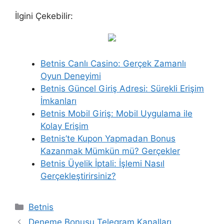
İlgini Çekebilir:
Betnis Canlı Casino: Gerçek Zamanlı
Oyun Deneyimi
Betnis Güncel Giriş Adresi: Sürekli Erişim
İmkanları
Betnis Mobil Giriş: Mobil Uygulama ile
Kolay Erişim
Betnis’te Kupon Yapmadan Bonus
Kazanmak Mümkün mü? Gerçekler
Betnis Üyelik İptali: İşlemi Nasıl
Gerçekleştirirsiniz?
Kategoriler
Betnis
Deneme Bonusu Telegram Kanalları