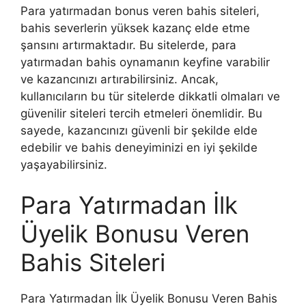
Para yatırmadan bonus veren bahis siteleri,
bahis severlerin yüksek kazanç elde etme
şansını artırmaktadır. Bu sitelerde, para
yatırmadan bahis oynamanın keyfine varabilir
ve kazancınızı artırabilirsiniz. Ancak,
kullanıcıların bu tür sitelerde dikkatli olmaları ve
güvenilir siteleri tercih etmeleri önemlidir. Bu
sayede, kazancınızı güvenli bir şekilde elde
edebilir ve bahis deneyiminizi en iyi şekilde
yaşayabilirsiniz.
Para Yatırmadan İlk
Üyelik Bonusu Veren
Bahis Siteleri
Para Yatırmadan İlk Üyelik Bonusu Veren Bahis