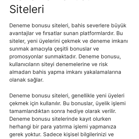
Siteleri
Deneme bonusu siteleri, bahis severlere büyük
avantajlar ve fırsatlar sunan platformlardır. Bu
siteler, yeni üyelerini çekmek ve deneme imkanı
sunmak amacıyla çeşitli bonuslar ve
promosyonlar sunmaktadır. Deneme bonusu,
kullanıcıların siteyi denemelerine ve risk
almadan bahis yapma imkanı yakalamalarına
olanak sağlar.
Deneme bonusu siteleri, genellikle yeni üyeleri
çekmek için kullanılır. Bu bonuslar, üyelik işlemi
tamamlandıktan sonra hediye olarak verilir.
Deneme bonusu sitelerinde kayıt olurken
herhangi bir para yatırma işlemi yapmanıza
gerek yoktur. Sadece kişisel bilgilerinizi ve