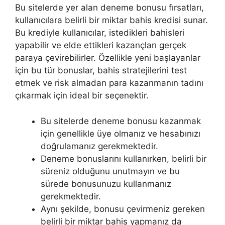
Bu sitelerde yer alan deneme bonusu fırsatları,
kullanıcılara belirli bir miktar bahis kredisi sunar.
Bu krediyle kullanıcılar, istedikleri bahisleri
yapabilir ve elde ettikleri kazançları gerçek
paraya çevirebilirler. Özellikle yeni başlayanlar
için bu tür bonuslar, bahis stratejilerini test
etmek ve risk almadan para kazanmanın tadını
çıkarmak için ideal bir seçenektir.
Bu sitelerde deneme bonusu kazanmak
için genellikle üye olmanız ve hesabınızı
doğrulamanız gerekmektedir.
Deneme bonuslarını kullanırken, belirli bir
süreniz olduğunu unutmayın ve bu
sürede bonusunuzu kullanmanız
gerekmektedir.
Aynı şekilde, bonusu çevirmeniz gereken
belirli bir miktar bahis yapmanız da