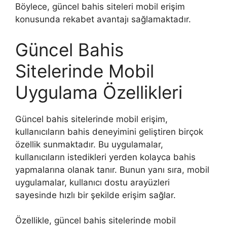
Böylece, güncel bahis siteleri mobil erişim
konusunda rekabet avantajı sağlamaktadır.
Güncel Bahis
Sitelerinde Mobil
Uygulama Özellikleri
Güncel bahis sitelerinde mobil erişim,
kullanıcıların bahis deneyimini geliştiren birçok
özellik sunmaktadır. Bu uygulamalar,
kullanıcıların istedikleri yerden kolayca bahis
yapmalarına olanak tanır. Bunun yanı sıra, mobil
uygulamalar, kullanıcı dostu arayüzleri
sayesinde hızlı bir şekilde erişim sağlar.
Özellikle, güncel bahis sitelerinde mobil