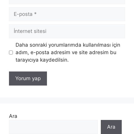
E-
posta
İnternet
sitesi
Daha sonraki yorumlarımda kullanılması için
adım, e-posta adresim ve site adresim bu
tarayıcıya kaydedilsin.
Ara
Ara