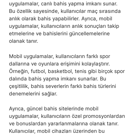
uygulamalar, canlı bahis yapma imkanı sunar.
Bu özellik sayesinde, kullanıcılar maç sırasında
anlık olarak bahis yapabilirler. Ayrıca, mobil
uygulamalar, kullanıcıların anlık sonuçları takip
etmelerine ve bahislerini güncellemelerine
olanak tanır.
Mobil uygulamalar, kullanıcıların farklı spor
dallarına ve oyunlara erişimini kolaylaştırır.
Örneğin, futbol, basketbol, tenis gibi birçok spor
dalında bahis yapma imkanı sunarlar. Bu
çeşitlilik, bahis severlerin farklı bahis türlerini
denemelerini sağlar.
Ayrıca, güncel bahis sitelerinde mobil
uygulamalar, kullanıcıların özel promosyonlardan
ve bonuslardan yararlanmalarına olanak tanır.
Kullanıcılar, mobil cihazları üzerinden bu