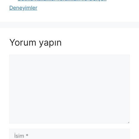
Deneyimler
Yorum yapın
Yorum
İsim