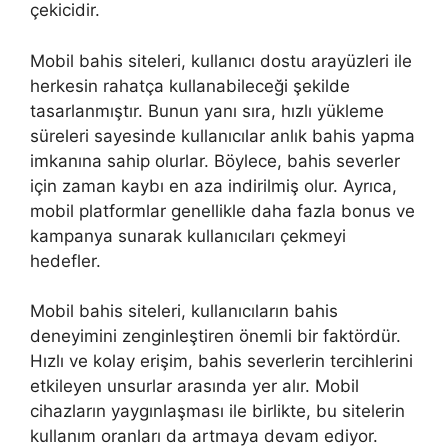
çekicidir.
Mobil bahis siteleri, kullanıcı dostu arayüzleri ile
herkesin rahatça kullanabileceği şekilde
tasarlanmıştır. Bunun yanı sıra, hızlı yükleme
süreleri sayesinde kullanıcılar anlık bahis yapma
imkanına sahip olurlar. Böylece, bahis severler
için zaman kaybı en aza indirilmiş olur. Ayrıca,
mobil platformlar genellikle daha fazla bonus ve
kampanya sunarak kullanıcıları çekmeyi
hedefler.
Mobil bahis siteleri, kullanıcıların bahis
deneyimini zenginleştiren önemli bir faktördür.
Hızlı ve kolay erişim, bahis severlerin tercihlerini
etkileyen unsurlar arasında yer alır. Mobil
cihazların yaygınlaşması ile birlikte, bu sitelerin
kullanım oranları da artmaya devam ediyor.