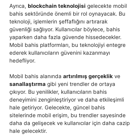
Ayrıca,
blockchain teknolojisi
gelecekte mobil
bahis sektöründe önemli bir rol oynayacak. Bu
teknoloji, işlemlerin şeffaflığını artırarak
güvenliği sağlıyor. Kullanıcılar böylece, bahis
yaparken daha fazla güvende hissedecekler.
Mobil bahis platformları, bu teknolojiyi entegre
ederek kullanıcıların güvenini kazanmayı
hedefliyor.
Mobil bahis alanında
artırılmış gerçeklik
ve
sanallaştırma
gibi yeni trendler de ortaya
çıkıyor. Bu yenilikler, kullanıcıların bahis
deneyimini zenginleştiriyor ve daha etkileşimli
hale getiriyor. Gelecekte, güncel bahis
sitelerinde mobil erişim, bu trendler sayesinde
daha da gelişecek ve kullanıcılar için daha cazip
hale gelecektir.