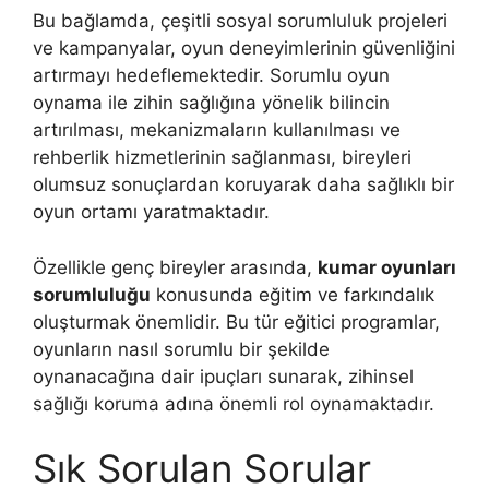
Bu bağlamda, çeşitli sosyal sorumluluk projeleri
ve kampanyalar, oyun deneyimlerinin güvenliğini
artırmayı hedeflemektedir. Sorumlu oyun
oynama ile zihin sağlığına yönelik bilincin
artırılması, mekanizmaların kullanılması ve
rehberlik hizmetlerinin sağlanması, bireyleri
olumsuz sonuçlardan koruyarak daha sağlıklı bir
oyun ortamı yaratmaktadır.
Özellikle genç bireyler arasında,
kumar oyunları
sorumluluğu
konusunda eğitim ve farkındalık
oluşturmak önemlidir. Bu tür eğitici programlar,
oyunların nasıl sorumlu bir şekilde
oynanacağına dair ipuçları sunarak, zihinsel
sağlığı koruma adına önemli rol oynamaktadır.
Sık Sorulan Sorular