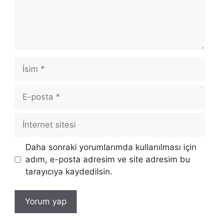
İsim
E-
posta
İnternet
sitesi
Daha sonraki yorumlarımda kullanılması için
adım, e-posta adresim ve site adresim bu
tarayıcıya kaydedilsin.