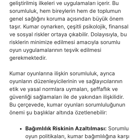
geliştirilmiş ilkeleri ve uygulamaları içerir. Bu
sorumluluk, hem bireylerin hem de toplumun
genel sağlığını koruma açısından büyük önem
taşır. Kumar oynarken, çeşitli psikolojik, finansal
ve sosyal riskler ortaya çıkabilir. Dolayısıyla, bu
risklerin minimize edilmesi amacıyla sorumlu
oyun uygulamalarının teşvik edilmesi
gerekmektedir.
Kumar oyunlarına ilişkin sorumluluk, ayrıca
oyunların düzenleyicilerinin ve sağlayıcılarının
etik ve yasal normlara uymaları, şeffaflık ve
güvenliği sağlamaları ile de yakından ilişkilidir.
Bu çerçevede, kumar oyunları sorumluluğunun
önemi şu başlıklar altında özetlenebilir:
Bağımlılık Riskinin Azaltılması:
Sorumlu
oyun politikaları, kumar bağımlılığına karşı