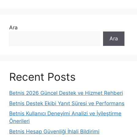
Ara
Ara
Recent Posts
Betnis 2026 Güncel Destek ve Hizmet Rehberi
Betnis Destek Ekibi Yanıt Süresi ve Performans
Betnis Kullanıcı Deneyimi Analizi ve İyileştirme
Önerileri
Betnis Hesap Güvenliği İhlali Bildirimi