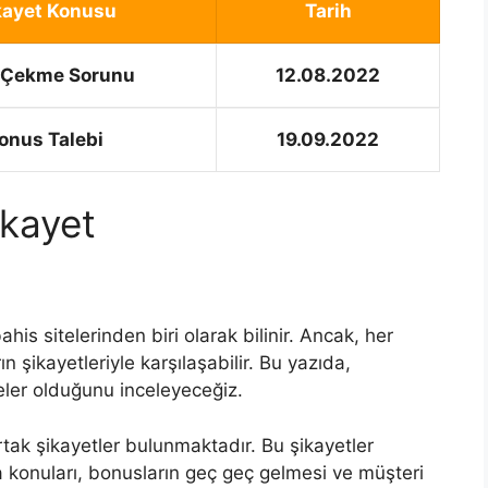
kayet Konusu
Tarih
 Çekme Sorunu
12.08.2022
onus Talebi
19.09.2022
kayet
his sitelerinden biri olarak bilinir. Ancak, her
n şikayetleriyle karşılaşabilir. Bu yazıda,
eler olduğunu inceleyeceğiz.
rtak şikayetler bulunmaktadır. Bu şikayetler
konuları, bonusların geç geç gelmesi ve müşteri