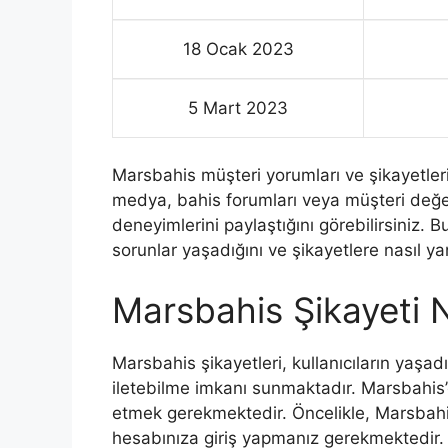
18 Ocak 2023
5 Mart 2023
Marsbahis müşteri yorumları ve şikayetleri 
medya, bahis forumları veya müşteri değerl
deneyimlerini paylaştığını görebilirsiniz. B
sorunlar yaşadığını ve şikayetlere nasıl ya
Marsbahis Şikayeti N
Marsbahis şikayetleri, kullanıcıların yaşad
iletebilme imkanı sunmaktadır. Marsbahis’e
etmek gerekmektedir. Öncelikle, Marsbahi
hesabınıza giriş yapmanız gerekmektedir. 