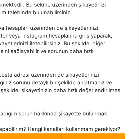
kmektedir. Bu sekme üzerinden şikayetinizi
ım talebinde bulunabilirsiniz.
a hesapları üzerinden de şikayetlerinizi
itter veya Instagram hesaplarına giriş yaparak,
tlerinizi iletebilirsiniz. Bu şekilde, diğer
sini sağlayabilir ve sorunun daha hızlı
posta adresi üzerinden de şikayetlerinizi
ığınız sorunu detaylı bir şekilde anlatmanız ve
 şekilde, şikayetinizin daha hızlı değerlendirilmesi
adığım sorun hakkında şikayette bulunmak
apabilirim? Hangi kanalları kullanmam gerekiyor?