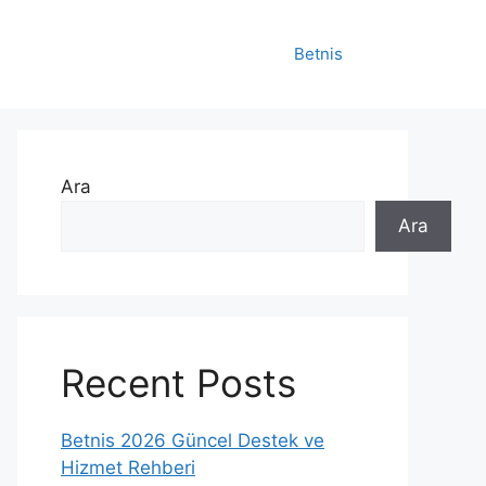
Betnis
Ara
Ara
Recent Posts
Betnis 2026 Güncel Destek ve
Hizmet Rehberi