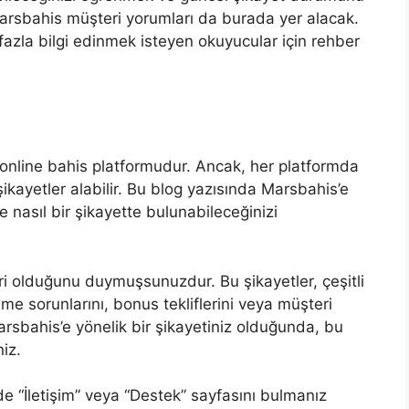
arsbahis müşteri yorumları da burada yer alacak.
azla bilgi edinmek isteyen okuyucular için rehber
r online bahis platformudur. Ancak, her platformda
şikayetler alabilir. Bu blog yazısında Marsbahis’e
 nasıl bir şikayette bulunabileceğinizi
leri olduğunu duymuşsunuzdur. Bu şikayetler, çeşitli
me sorunlarını, bonus tekliflerini veya müşteri
e Marsbahis’e yönelik bir şikayetiniz olduğunda, bu
iz.
e “İletişim” veya “Destek” sayfasını bulmanız