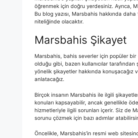
öğrenmek için doğru yerdesiniz. Ayrıca, M
Bu blog yazısı, Marsbahis hakkında daha f
niteliğinde olacaktır.
Marsbahis Şikayet
Marsbahis, bahis severler için popüler bi
olduğu gibi, bazen kullanıcılar tarafından 
yönelik şikayetler hakkında konuşacağız ve
anlatacağız.
Birçok insanın Marsbahis ile ilgili şikayet
konuları kapsayabilir, ancak genellikle öde
hizmetleriyle ilgili sorunları içerir. Siz d
sorunu çözmek için bazı adımlar atabilirsin
Öncelikle, Marsbahis’in resmi web sitesind