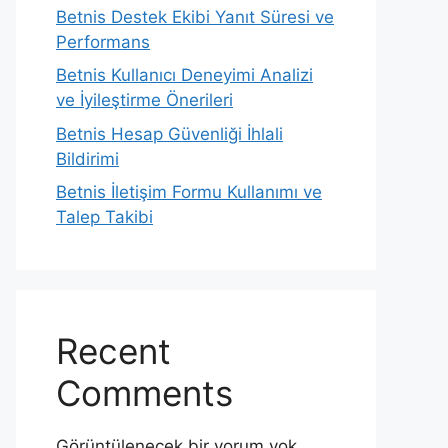
Betnis Destek Ekibi Yanıt Süresi ve
Performans
Betnis Kullanıcı Deneyimi Analizi
ve İyileştirme Önerileri
Betnis Hesap Güvenliği İhlali
Bildirimi
Betnis İletişim Formu Kullanımı ve
Talep Takibi
Recent
Comments
Görüntülenecek bir yorum yok.