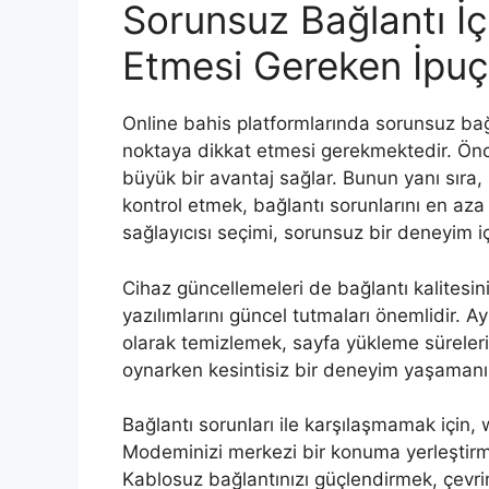
Sorunsuz Bağlantı İçi
Etmesi Gereken İpuçl
Online bahis platformlarında sorunsuz bağl
noktaya dikkat etmesi gerekmektedir. Önceli
büyük bir avantaj sağlar. Bunun yanı sıra,
kontrol etmek, bağlantı sorunlarını en aza in
sağlayıcısı seçimi, sorunsuz bir deneyim iç
Cihaz güncellemeleri de bağlantı kalitesini e
yazılımlarını güncel tutmaları önemlidir. Ayr
olarak temizlemek, sayfa yükleme sürelerini
oynarken kesintisiz bir deneyim yaşamanız
Bağlantı sorunları ile karşılaşmamak için, 
Modeminizi merkezi bir konuma yerleştirme
Kablosuz bağlantınızı güçlendirmek, çevrim