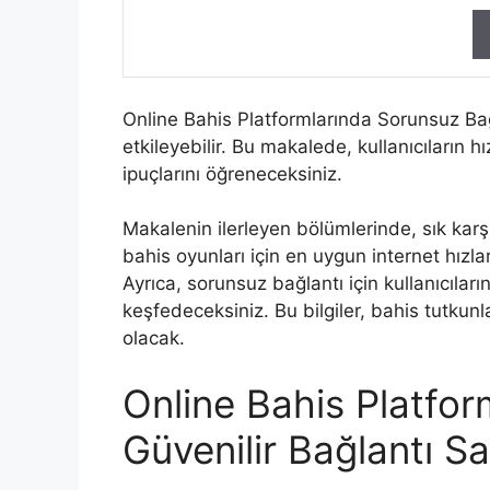
Online Bahis Platformlarında Sorunsuz Ba
etkileyebilir. Bu makalede, kullanıcıların h
ipuçlarını öğreneceksiniz.
Makalenin ilerleyen bölümlerinde, sık karşı
bahis oyunları için en uygun internet hızlar
Ayrıca, sorunsuz bağlantı için kullanıcılar
keşfedeceksiniz. Bu bilgiler, bahis tutkun
olacak.
Online Bahis Platform
Güvenilir Bağlantı Sa