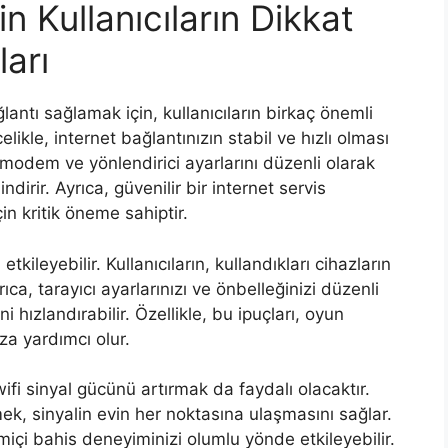
n Kullanıcıların Dikkat
arı
antı sağlamak için, kullanıcıların birkaç önemli
kle, internet bağlantınızın stabil ve hızlı olması
 modem ve yönlendirici ayarlarını düzenli olarak
dirir. Ayrıca, güvenilir bir internet servis
in kritik öneme sahiptir.
tkileyebilir. Kullanıcıların, kullandıkları cihazların
ıca, tarayıcı ayarlarınızı ve önbelleğinizi düzenli
 hızlandırabilir. Özellikle, bu ipuçları, oyun
a yardımcı olur.
wifi sinyal gücünü artırmak da faydalı olacaktır.
k, sinyalin evin her noktasına ulaşmasını sağlar.
içi bahis deneyiminizi olumlu yönde etkileyebilir.