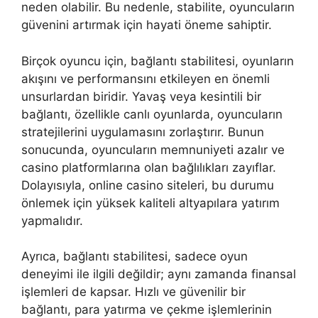
neden olabilir. Bu nedenle, stabilite, oyuncuların
güvenini artırmak için hayati öneme sahiptir.
Birçok oyuncu için, bağlantı stabilitesi, oyunların
akışını ve performansını etkileyen en önemli
unsurlardan biridir. Yavaş veya kesintili bir
bağlantı, özellikle canlı oyunlarda, oyuncuların
stratejilerini uygulamasını zorlaştırır. Bunun
sonucunda, oyuncuların memnuniyeti azalır ve
casino platformlarına olan bağlılıkları zayıflar.
Dolayısıyla, online casino siteleri, bu durumu
önlemek için yüksek kaliteli altyapılara yatırım
yapmalıdır.
Ayrıca, bağlantı stabilitesi, sadece oyun
deneyimi ile ilgili değildir; aynı zamanda finansal
işlemleri de kapsar. Hızlı ve güvenilir bir
bağlantı, para yatırma ve çekme işlemlerinin