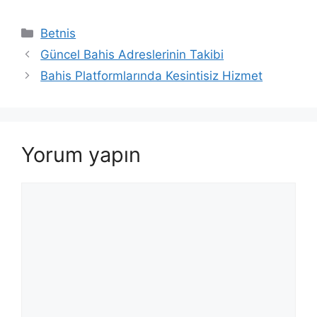
Kategoriler
Betnis
Güncel Bahis Adreslerinin Takibi
Bahis Platformlarında Kesintisiz Hizmet
Yorum yapın
Yorum