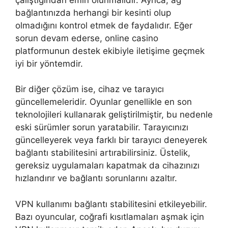
bağlantınızda herhangi bir kesinti olup
olmadığını kontrol etmek de faydalıdır. Eğer
sorun devam ederse, online casino
platformunun destek ekibiyle iletişime geçmek
iyi bir yöntemdir.
Bir diğer çözüm ise, cihaz ve tarayıcı
güncellemeleridir. Oyunlar genellikle en son
teknolojileri kullanarak geliştirilmiştir, bu nedenle
eski sürümler sorun yaratabilir. Tarayıcınızı
güncelleyerek veya farklı bir tarayıcı deneyerek
bağlantı stabilitesini artırabilirsiniz. Üstelik,
gereksiz uygulamaları kapatmak da cihazınızı
hızlandırır ve bağlantı sorunlarını azaltır.
VPN kullanımı bağlantı stabilitesini etkileyebilir.
Bazı oyuncular, coğrafi kısıtlamaları aşmak için