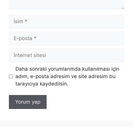
İsim
E-
posta
İnternet
sitesi
Daha sonraki yorumlarımda kullanılması için
adım, e-posta adresim ve site adresim bu
tarayıcıya kaydedilsin.