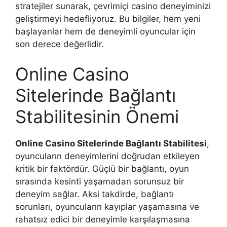
stratejiler sunarak, çevrimiçi casino deneyiminizi
geliştirmeyi hedefliyoruz. Bu bilgiler, hem yeni
başlayanlar hem de deneyimli oyuncular için
son derece değerlidir.
Online Casino
Sitelerinde Bağlantı
Stabilitesinin Önemi
Online Casino Sitelerinde Bağlantı Stabilitesi
,
oyuncuların deneyimlerini doğrudan etkileyen
kritik bir faktördür. Güçlü bir bağlantı, oyun
sırasında kesinti yaşamadan sorunsuz bir
deneyim sağlar. Aksi takdirde, bağlantı
sorunları, oyuncuların kayıplar yaşamasına ve
rahatsız edici bir deneyimle karşılaşmasına