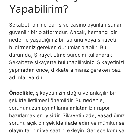
Yapabilirim?
Sekabet, online bahis ve casino oyunları sunan
güvenilir bir platformdur. Ancak, herhangi bir
nedenle yaşadığınız bir sorunu veya şikayeti
bildirmeniz gereken durumlar olabilir. Bu
durumda, Şikayet Etme sürecini kullanarak
Sekabet’e şikayette bulunabilirsiniz. Şikayetinizi
yapmadan önce, dikkate almanız gereken bazı
adımlar vardır.
Öncelikle
, şikayetinizin doğru ve anlaşılır bir
şekilde iletilmesi önemlidir. Bu nedenle,
sorununuzun ayrıntılarını anlatan bir rapor
hazırlamak en iyisidir. Şikayetinizde, yaşadığınız
sorunu açık bir şekilde ifade edin ve mümkünse
olayın tarihini ve saatini ekleyin. Sadece konuya