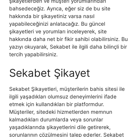
şikayetlerden ve müşteri yorumlarından
bahsedeceğiz. Ayrıca, eğer siz de bu site
hakkında bir şikayetiniz varsa nasıl
yapabileceğinizi anlatacağız. Bu güncel
şikayetleri ve yorumları inceleyerek, site
hakkında daha net bir fikir sahibi olabilirsiniz. Bu
yazıyı okuyarak, Sekabet ile ilgili daha bilinçli bir
tercih yapabilirsiniz.
Sekabet Şikayet
Sekabet Şikayetleri, müşterilerin bahis sitesi ile
ilgili yaşadıkları olumsuz deneyimlerini ifade
etmek için kullandıkları bir platformdur.
Müşteriler, sitedeki hizmetlerden memnun
kalmadıkları durumlarda veya sorunlar
yaşadıklarında şikayetlerini dile getirerek,
sorunlarının çözülmesini talep ederler. Sekabet