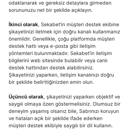
odaklanarak ve gereksiz detaylara girmeden
sorununuzu net bir şekilde açıklayın.
İkinci olarak
, Sekabet’in müşteri destek ekibine
şikayetinizi iletmek için doğru kanalı kullanmanız
önemlidir. Genellikle, çoğu platformda müşteri
destek hattı veya e-posta gibi iletişim
yöntemleri bulunmaktadır. Sekabet’in iletişim
bilgilerini web sitesinde bulabilir veya canlı
destek hattından destek alabilirsiniz.
Şikayetinizi yaparken, iletişim kanalınızı doğru
bir şekilde belirttiğinizden emin olun.
Üçüncü olarak
, şikayetinizi yaparken objektif ve
saygılı olmaya özen göstermelisiniz. Olumsuz bir
deneyim yaşamış olsanız bile, Sabrınızı koruyun
ve hataları açık bir şekilde ifade ederken
müşteri destek ekibiyle saygılı bir dil kullanın.