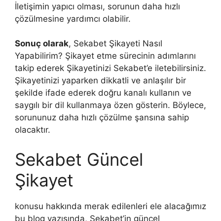
İletişimin yapıcı olması, sorunun daha hızlı
çözülmesine yardımcı olabilir.
Sonuç olarak
, Sekabet Şikayeti Nasıl
Yapabilirim? Şikayet etme sürecinin adımlarını
takip ederek Şikayetinizi Sekabet’e iletebilirsiniz.
Şikayetinizi yaparken dikkatli ve anlaşılır bir
şekilde ifade ederek doğru kanalı kullanın ve
saygılı bir dil kullanmaya özen gösterin. Böylece,
sorununuz daha hızlı çözülme şansına sahip
olacaktır.
Sekabet Güncel
Şikayet
konusu hakkında merak edilenleri ele alacağımız
bu blog yazısında, Sekabet’in güncel