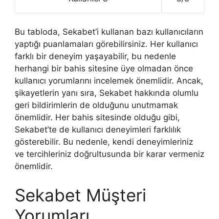
Bu tabloda, Sekabet’i kullanan bazı kullanıcıların
yaptığı puanlamaları görebilirsiniz. Her kullanıcı
farklı bir deneyim yaşayabilir, bu nedenle
herhangi bir bahis sitesine üye olmadan önce
kullanıcı yorumlarını incelemek önemlidir. Ancak,
şikayetlerin yanı sıra, Sekabet hakkında olumlu
geri bildirimlerin de olduğunu unutmamak
önemlidir. Her bahis sitesinde olduğu gibi,
Sekabet’te de kullanıcı deneyimleri farklılık
gösterebilir. Bu nedenle, kendi deneyimleriniz
ve tercihleriniz doğrultusunda bir karar vermeniz
önemlidir.
Sekabet Müşteri
Yorumları