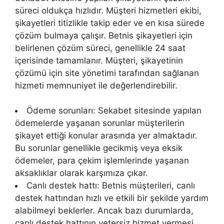
süreci oldukça hızlıdır. Müşteri hizmetleri ekibi,
şikayetleri titizlikle takip eder ve en kısa sürede
çözüm bulmaya çalışır. Betnis şikayetleri için
belirlenen çözüm süreci, genellikle 24 saat
içerisinde tamamlanır. Müşteri, şikayetinin
çözümü için site yönetimi tarafından sağlanan
hizmeti memnuniyet ile değerlendirebilir.
Ödeme sorunları: Sekabet sitesinde yapılan
ödemelerde yaşanan sorunlar müşterilerin
şikayet ettiği konular arasında yer almaktadır.
Bu sorunlar genellikle gecikmiş veya eksik
ödemeler, para çekim işlemlerinde yaşanan
aksaklıklar olarak karşımıza çıkar.
Canlı destek hattı: Betnis müşterileri, canlı
destek hattından hızlı ve etkili bir şekilde yardım
alabilmeyi beklerler. Ancak bazı durumlarda,
canlı destek hattının yetersiz hizmet vermesi