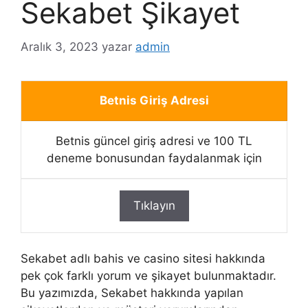
Sekabet Şikayet
Aralık 3, 2023
yazar
admin
Betnis Giriş Adresi
Betnis güncel giriş adresi ve 100 TL
deneme bonusundan faydalanmak için
Tıklayın
Sekabet adlı bahis ve casino sitesi hakkında
pek çok farklı yorum ve şikayet bulunmaktadır.
Bu yazımızda, Sekabet hakkında yapılan