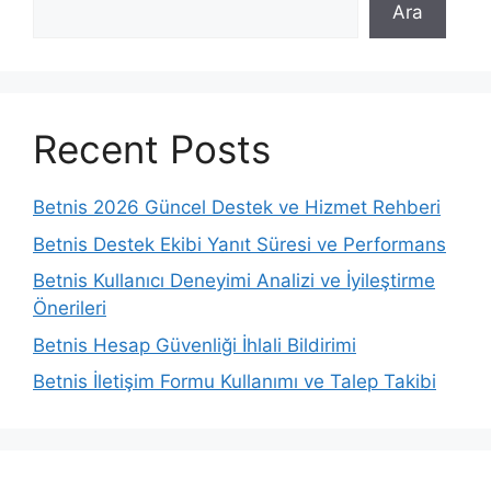
Ara
Recent Posts
Betnis 2026 Güncel Destek ve Hizmet Rehberi
Betnis Destek Ekibi Yanıt Süresi ve Performans
Betnis Kullanıcı Deneyimi Analizi ve İyileştirme
Önerileri
Betnis Hesap Güvenliği İhlali Bildirimi
Betnis İletişim Formu Kullanımı ve Talep Takibi