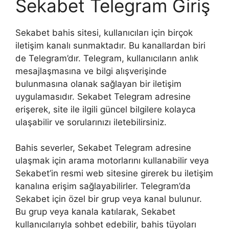
Sekabet Telegram Giriş
Sekabet bahis sitesi, kullanıcıları için birçok
iletişim kanalı sunmaktadır. Bu kanallardan biri
de Telegram’dır. Telegram, kullanıcıların anlık
mesajlaşmasına ve bilgi alışverişinde
bulunmasına olanak sağlayan bir iletişim
uygulamasıdır. Sekabet Telegram adresine
erişerek, site ile ilgili güncel bilgilere kolayca
ulaşabilir ve sorularınızı iletebilirsiniz.
Bahis severler, Sekabet Telegram adresine
ulaşmak için arama motorlarını kullanabilir veya
Sekabet’in resmi web sitesine girerek bu iletişim
kanalına erişim sağlayabilirler. Telegram’da
Sekabet için özel bir grup veya kanal bulunur.
Bu grup veya kanala katılarak, Sekabet
kullanıcılarıyla sohbet edebilir, bahis tüyoları