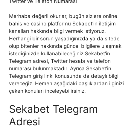
Twitter ve Telefon Numarası
Merhaba değerli okurlar, bugün sizlere online
bahis ve casino platformu Sekabet’in iletişim
kanalları hakkında bilgi vermek istiyoruz.
Herhangi bir sorun yaşadığınızda ya da sitede
olup bitenler hakkında güncel bilgilere ulaşmak
istediğinizde kullanabileceğiniz Sekabet’in
Telegram adresi, Twitter hesabı ve telefon
numarası bulunmaktadır. Ayrıca Sekabet’in
Telegram giriş linki konusunda da detaylı bilgi
vereceğiz. Hemen aşağıdaki başlıklardan ilginizi
çeken konuları inceleyebilirsiniz.
Sekabet Telegram
Adresi