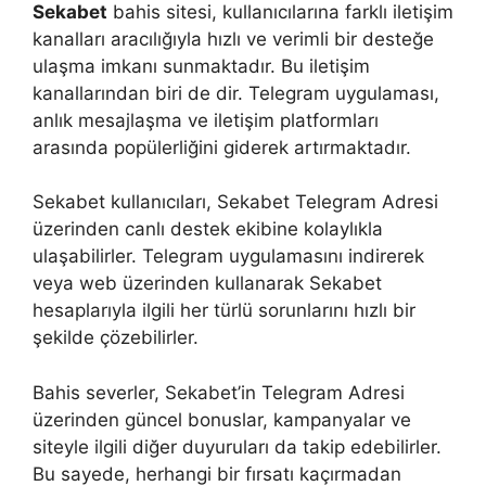
Sekabet
bahis sitesi, kullanıcılarına farklı iletişim
kanalları aracılığıyla hızlı ve verimli bir desteğe
ulaşma imkanı sunmaktadır. Bu iletişim
kanallarından biri de dir. Telegram uygulaması,
anlık mesajlaşma ve iletişim platformları
arasında popülerliğini giderek artırmaktadır.
Sekabet kullanıcıları, Sekabet Telegram Adresi
üzerinden canlı destek ekibine kolaylıkla
ulaşabilirler. Telegram uygulamasını indirerek
veya web üzerinden kullanarak Sekabet
hesaplarıyla ilgili her türlü sorunlarını hızlı bir
şekilde çözebilirler.
Bahis severler, Sekabet’in Telegram Adresi
üzerinden güncel bonuslar, kampanyalar ve
siteyle ilgili diğer duyuruları da takip edebilirler.
Bu sayede, herhangi bir fırsatı kaçırmadan