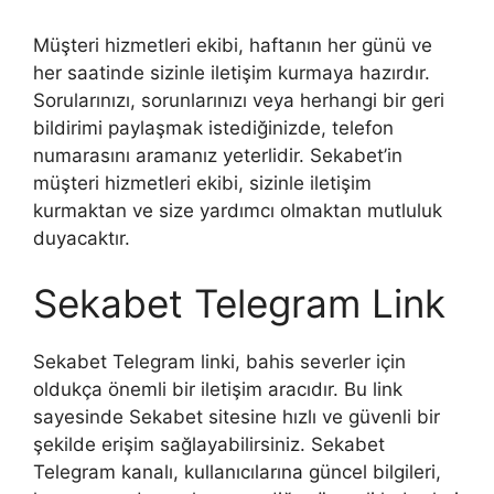
Müşteri hizmetleri ekibi, haftanın her günü ve
her saatinde sizinle iletişim kurmaya hazırdır.
Sorularınızı, sorunlarınızı veya herhangi bir geri
bildirimi paylaşmak istediğinizde, telefon
numarasını aramanız yeterlidir. Sekabet’in
müşteri hizmetleri ekibi, sizinle iletişim
kurmaktan ve size yardımcı olmaktan mutluluk
duyacaktır.
Sekabet Telegram Link
Sekabet Telegram linki, bahis severler için
oldukça önemli bir iletişim aracıdır. Bu link
sayesinde Sekabet sitesine hızlı ve güvenli bir
şekilde erişim sağlayabilirsiniz. Sekabet
Telegram kanalı, kullanıcılarına güncel bilgileri,