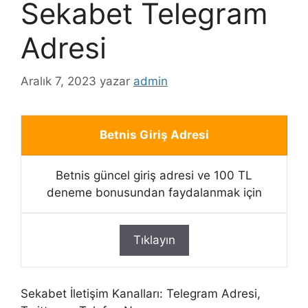
Sekabet Telegram
Adresi
Aralık 7, 2023
yazar
admin
Betnis Giriş Adresi
Betnis güncel giriş adresi ve 100 TL
deneme bonusundan faydalanmak için
Tıklayın
Sekabet İletişim Kanalları: Telegram Adresi,