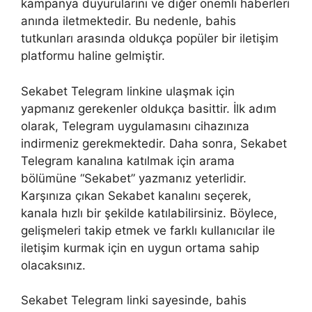
kampanya duyurularını ve diğer önemli haberleri
anında iletmektedir. Bu nedenle, bahis
tutkunları arasında oldukça popüler bir iletişim
platformu haline gelmiştir.
Sekabet Telegram linkine ulaşmak için
yapmanız gerekenler oldukça basittir. İlk adım
olarak, Telegram uygulamasını cihazınıza
indirmeniz gerekmektedir. Daha sonra, Sekabet
Telegram kanalına katılmak için arama
bölümüne “Sekabet” yazmanız yeterlidir.
Karşınıza çıkan Sekabet kanalını seçerek,
kanala hızlı bir şekilde katılabilirsiniz. Böylece,
gelişmeleri takip etmek ve farklı kullanıcılar ile
iletişim kurmak için en uygun ortama sahip
olacaksınız.
Sekabet Telegram linki sayesinde, bahis