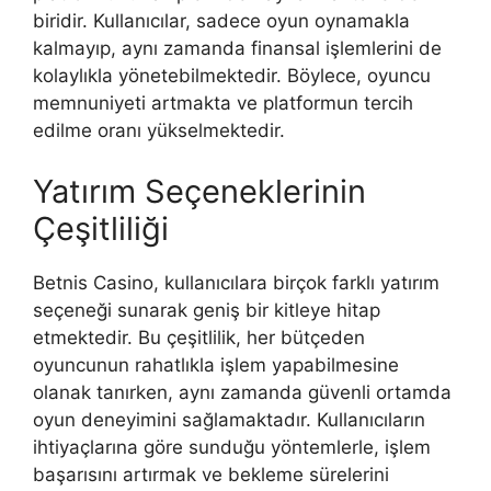
biridir. Kullanıcılar, sadece oyun oynamakla
kalmayıp, aynı zamanda finansal işlemlerini de
kolaylıkla yönetebilmektedir. Böylece, oyuncu
memnuniyeti artmakta ve platformun tercih
edilme oranı yükselmektedir.
Yatırım Seçeneklerinin
Çeşitliliği
Betnis Casino, kullanıcılara birçok farklı yatırım
seçeneği sunarak geniş bir kitleye hitap
etmektedir. Bu çeşitlilik, her bütçeden
oyuncunun rahatlıkla işlem yapabilmesine
olanak tanırken, aynı zamanda güvenli ortamda
oyun deneyimini sağlamaktadır. Kullanıcıların
ihtiyaçlarına göre sunduğu yöntemlerle, işlem
başarısını artırmak ve bekleme sürelerini