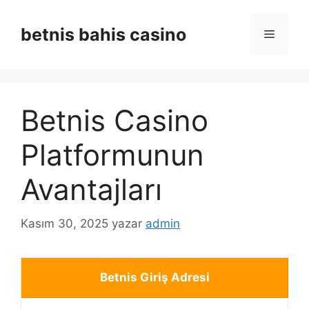
İçeriğe
atla
betnis bahis casino
Menü
Betnis Casino
Platformunun
Avantajları
Kasım 30, 2025
yazar
admin
Betnis Giriş Adresi