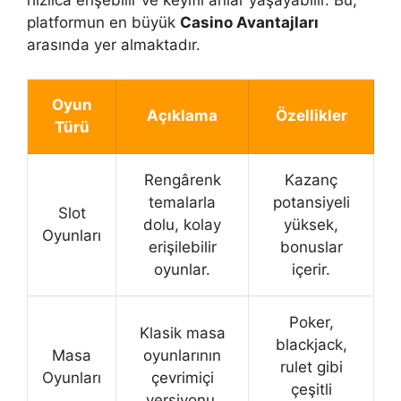
platformun en büyük
Casino Avantajları
arasında yer almaktadır.
Oyun
Açıklama
Özellikler
Türü
Rengârenk
Kazanç
temalarla
potansiyeli
Slot
dolu, kolay
yüksek,
Oyunları
erişilebilir
bonuslar
oyunlar.
içerir.
Poker,
Klasik masa
blackjack,
Masa
oyunlarının
rulet gibi
Oyunları
çevrimiçi
çeşitli
versiyonu.