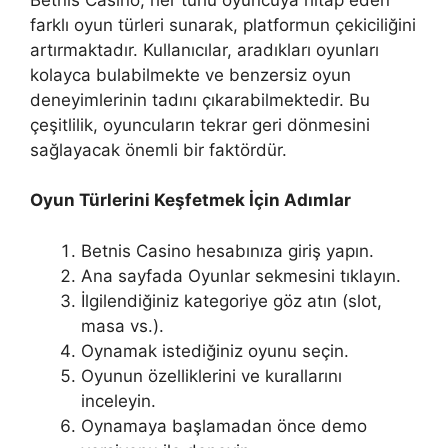
farklı oyun türleri sunarak, platformun çekiciliğini
artırmaktadır. Kullanıcılar, aradıkları oyunları
kolayca bulabilmekte ve benzersiz oyun
deneyimlerinin tadını çıkarabilmektedir. Bu
çeşitlilik, oyuncuların tekrar geri dönmesini
sağlayacak önemli bir faktördür.
Oyun Türlerini Keşfetmek İçin Adımlar
Betnis Casino hesabınıza giriş yapın.
Ana sayfada Oyunlar sekmesini tıklayın.
İlgilendiğiniz kategoriye göz atın (slot,
masa vs.).
Oynamak istediğiniz oyunu seçin.
Oyunun özelliklerini ve kurallarını
inceleyin.
Oynamaya başlamadan önce demo