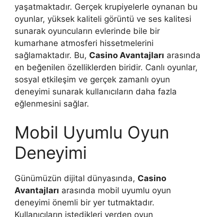
yaşatmaktadır. Gerçek krupiyelerle oynanan bu
oyunlar, yüksek kaliteli görüntü ve ses kalitesi
sunarak oyuncuların evlerinde bile bir
kumarhane atmosferi hissetmelerini
sağlamaktadır. Bu,
Casino Avantajları
arasında
en beğenilen özelliklerden biridir. Canlı oyunlar,
sosyal etkileşim ve gerçek zamanlı oyun
deneyimi sunarak kullanıcıların daha fazla
eğlenmesini sağlar.
Mobil Uyumlu Oyun
Deneyimi
Günümüzün dijital dünyasında,
Casino
Avantajları
arasında mobil uyumlu oyun
deneyimi önemli bir yer tutmaktadır.
Kullanıcıların istedikleri yerden oyun