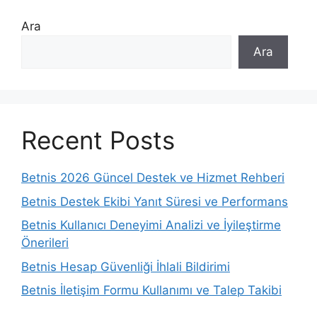
Ara
Ara
Recent Posts
Betnis 2026 Güncel Destek ve Hizmet Rehberi
Betnis Destek Ekibi Yanıt Süresi ve Performans
Betnis Kullanıcı Deneyimi Analizi ve İyileştirme
Önerileri
Betnis Hesap Güvenliği İhlali Bildirimi
Betnis İletişim Formu Kullanımı ve Talep Takibi