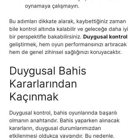
oynamaya çalışmayın.
Bu adımları dikkate alarak, kaybettiğiniz zaman
bile kontrol altında kalabilir ve geleceğe daha iyi
bir perspektifle bakabilirsiniz.
Duygusal kontrol
geliştirmek, hem oyun performansınızı artıracak
hem de genel zihinsel sağlığınızı koruyacaktır.
Duygusal Bahis
Kararlarından
Kaçınmak
Duygusal kontrol, bahis oyunlarında başarılı
olmanın anahtarıdır. Bahis yaparken alınacak
kararların, duygusal durumlarımızdan
etkilenmesi oldukça yaygındır. Bu nedenle,