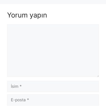
Yorum yapın
Yorum
İsim
E-
posta