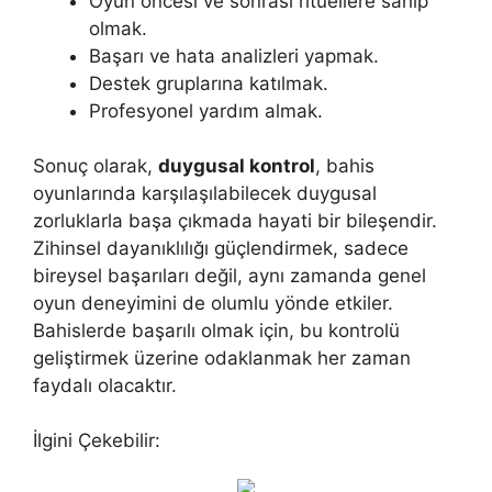
Oyun öncesi ve sonrası ritüellere sahip
olmak.
Başarı ve hata analizleri yapmak.
Destek gruplarına katılmak.
Profesyonel yardım almak.
Sonuç olarak,
duygusal kontrol
, bahis
oyunlarında karşılaşılabilecek duygusal
zorluklarla başa çıkmada hayati bir bileşendir.
Zihinsel dayanıklılığı güçlendirmek, sadece
bireysel başarıları değil, aynı zamanda genel
oyun deneyimini de olumlu yönde etkiler.
Bahislerde başarılı olmak için, bu kontrolü
geliştirmek üzerine odaklanmak her zaman
faydalı olacaktır.
İlgini Çekebilir: