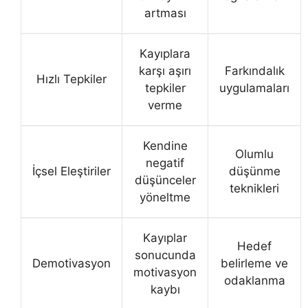
artması
Kayıplara
karşı aşırı
Farkındalık
Hızlı Tepkiler
tepkiler
uygulamaları
verme
Kendine
Olumlu
negatif
İçsel Eleştiriler
düşünme
düşünceler
teknikleri
yöneltme
Kayıplar
Hedef
sonucunda
Demotivasyon
belirleme ve
motivasyon
odaklanma
kaybı