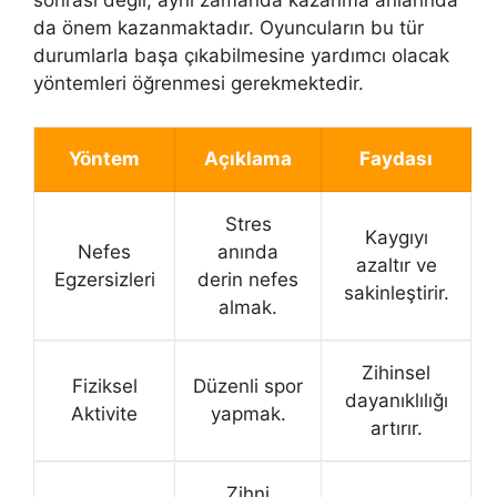
sonrası değil, aynı zamanda kazanma anlarında
da önem kazanmaktadır. Oyuncuların bu tür
durumlarla başa çıkabilmesine yardımcı olacak
yöntemleri öğrenmesi gerekmektedir.
Yöntem
Açıklama
Faydası
Stres
Kaygıyı
Nefes
anında
azaltır ve
Egzersizleri
derin nefes
sakinleştirir.
almak.
Zihinsel
Fiziksel
Düzenli spor
dayanıklılığı
Aktivite
yapmak.
artırır.
Zihni