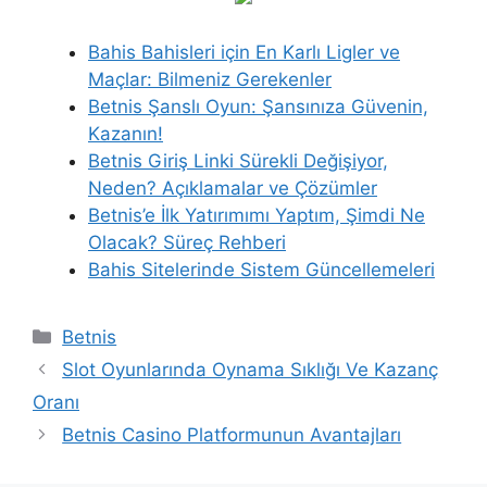
Bahis Bahisleri için En Karlı Ligler ve
Maçlar: Bilmeniz Gerekenler
Betnis Şanslı Oyun: Şansınıza Güvenin,
Kazanın!
Betnis Giriş Linki Sürekli Değişiyor,
Neden? Açıklamalar ve Çözümler
Betnis’e İlk Yatırımımı Yaptım, Şimdi Ne
Olacak? Süreç Rehberi
Bahis Sitelerinde Sistem Güncellemeleri
Kategoriler
Betnis
Slot Oyunlarında Oynama Sıklığı Ve Kazanç
Oranı
Betnis Casino Platformunun Avantajları