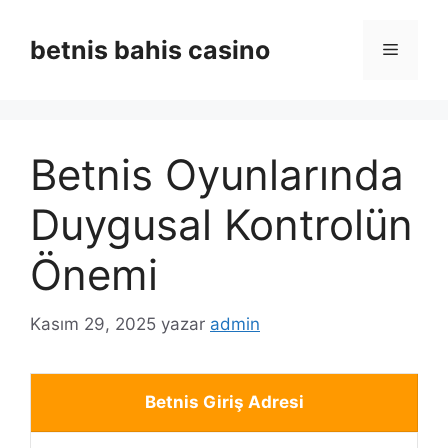
İçeriğe
atla
betnis bahis casino
Menü
Betnis Oyunlarında
Duygusal Kontrolün
Önemi
Kasım 29, 2025
yazar
admin
Betnis Giriş Adresi