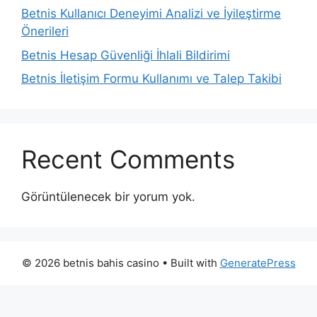
Betnis Kullanıcı Deneyimi Analizi ve İyileştirme
Önerileri
Betnis Hesap Güvenliği İhlali Bildirimi
Betnis İletişim Formu Kullanımı ve Talep Takibi
Recent Comments
Görüntülenecek bir yorum yok.
© 2026 betnis bahis casino
• Built with
GeneratePress