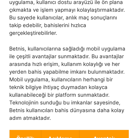
uygulama, kullanıcı dostu arayüzü ile ön plana
çıkmakta ve işlem yapmayı kolaylaştırmaktadır.
Bu sayede kullanıcılar, anlık maç sonuçlarını
takip edebilir, bahislerini hızlıca
gerçekleştirebilirler.
Betnis, kullanıcılarına sağladığı mobil uygulama
ile çeşitli avantajlar sunmaktadır. Bu avantajlar
arasında hızlı erişim, kullanım kolaylığı ve her
yerden bahis yapabilme imkanı bulunmaktadır.
Mobil uygulama, kullanıcıların herhangi bir
teknik bilgiye ihtiyaç duymadan kolayca
kullanabileceği bir platform sunmaktadır.
Teknolojinin sunduğu bu imkanlar sayesinde,
Betnis kullanıcıları bahis dünyasına daha kolay
adım atmaktadır.