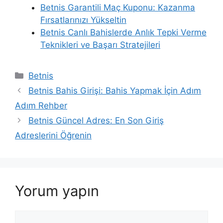
Betnis Garantili Maç Kuponu: Kazanma
Fırsatlarınızı Yükseltin
Betnis Canlı Bahislerde Anlık Tepki Verme
Teknikleri ve Başarı Stratejileri
Kategoriler
Betnis
Betnis Bahis Girişi: Bahis Yapmak İçin Adım
Adım Rehber
Betnis Güncel Adres: En Son Giriş
Adreslerini Öğrenin
Yorum yapın
Yorum