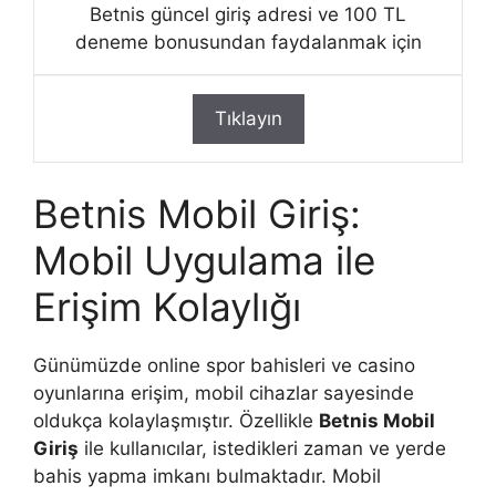
Betnis güncel giriş adresi ve 100 TL
deneme bonusundan faydalanmak için
Tıklayın
Betnis Mobil Giriş:
Mobil Uygulama ile
Erişim Kolaylığı
Günümüzde online spor bahisleri ve casino
oyunlarına erişim, mobil cihazlar sayesinde
oldukça kolaylaşmıştır. Özellikle
Betnis Mobil
Giriş
ile kullanıcılar, istedikleri zaman ve yerde
bahis yapma imkanı bulmaktadır. Mobil