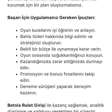
korumak için bir plan oluşturmalısınız.
Başarı İçin Uygulamanız Gereken İpuçları:
Oyun kurallarını iyi öğrenin ve anlayın.
Bahis türleri hakkında bilgi edinin ve
stratejinizi oluşturun.
Belirli bir bütçe ile oynamaya karar verin.
Oyun sırasında soğukkanlılığınızı koruyun.
Kazandığınızda zarar ettiğinizde durmayı
bilin.
Promosyon ve bonus fırsatlarını takip
edin.
Deneme sürüşleri yaparak deneyim
kazanın.
Betnis Rulet Girişi
ile kazanç sağlamak, analitik
düşünme ve sağduyu gerektiren bir süreçtir.