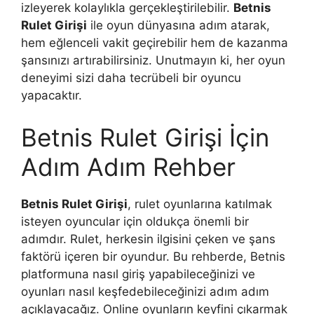
izleyerek kolaylıkla gerçekleştirilebilir.
Betnis
Rulet Girişi
ile oyun dünyasına adım atarak,
hem eğlenceli vakit geçirebilir hem de kazanma
şansınızı artırabilirsiniz. Unutmayın ki, her oyun
deneyimi sizi daha tecrübeli bir oyuncu
yapacaktır.
Betnis Rulet Girişi İçin
Adım Adım Rehber
Betnis Rulet Girişi
, rulet oyunlarına katılmak
isteyen oyuncular için oldukça önemli bir
adımdır. Rulet, herkesin ilgisini çeken ve şans
faktörü içeren bir oyundur. Bu rehberde, Betnis
platformuna nasıl giriş yapabileceğinizi ve
oyunları nasıl keşfedebileceğinizi adım adım
açıklayacağız. Online oyunların keyfini çıkarmak