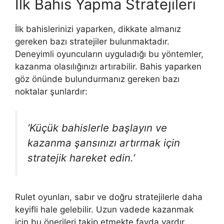
İlk Bahis Yapma Stratejileri
İlk bahislerinizi yaparken, dikkate almanız
gereken bazı stratejiler bulunmaktadır.
Deneyimli oyuncuların uyguladığı bu yöntemler,
kazanma olasılığınızı artırabilir. Bahis yaparken
göz önünde bulundurmanız gereken bazı
noktalar şunlardır:
‘Küçük bahislerle başlayın ve
kazanma şansınızı artırmak için
stratejik hareket edin.’
Rulet oyunları, sabır ve doğru stratejilerle daha
keyifli hale gelebilir. Uzun vadede kazanmak
için bu önerileri takip etmekte fayda vardır.