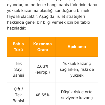
oyundur, bu nedenle hangi bahis türlerinin daha
yüksek kazanma olasılığı sunduğunu bilmek
faydalı olacaktır. Aşağıda, rulet stratejileri
hakkında genel bir bilgi vermek için bir tablo
hazırladık:
Bahis
Kazanma
Açıklama
Türü
Oranı
Tek
Yüksek kazanç
2.63%
Sayı
sağlarken, riski de
(europ.)
Bahisi
yüksek
Çift /
Düşük riskle orta
Tek
48.65%
seviyede kazanç
Bahisi