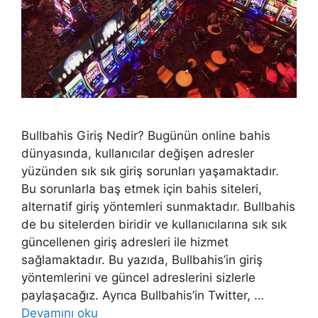
Bullbahis Giriş Nedir? Bugünün online bahis
dünyasında, kullanıcılar değişen adresler
yüzünden sık sık giriş sorunları yaşamaktadır.
Bu sorunlarla baş etmek için bahis siteleri,
alternatif giriş yöntemleri sunmaktadır. Bullbahis
de bu sitelerden biridir ve kullanıcılarına sık sık
güncellenen giriş adresleri ile hizmet
sağlamaktadır. Bu yazıda, Bullbahis’in giriş
yöntemlerini ve güncel adreslerini sizlerle
paylaşacağız. Ayrıca Bullbahis’in Twitter, …
Devamını oku