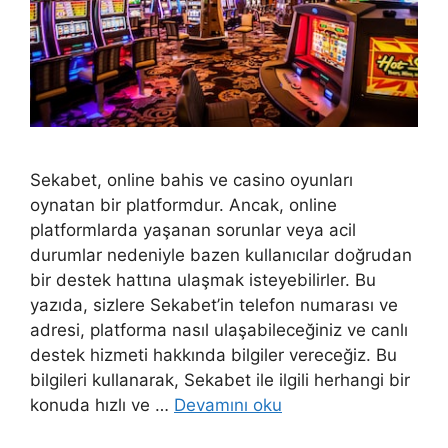
Sekabet, online bahis ve casino oyunları
oynatan bir platformdur. Ancak, online
platformlarda yaşanan sorunlar veya acil
durumlar nedeniyle bazen kullanıcılar doğrudan
bir destek hattına ulaşmak isteyebilirler. Bu
yazıda, sizlere Sekabet’in telefon numarası ve
adresi, platforma nasıl ulaşabileceğiniz ve canlı
destek hizmeti hakkında bilgiler vereceğiz. Bu
bilgileri kullanarak, Sekabet ile ilgili herhangi bir
konuda hızlı ve …
Devamını oku