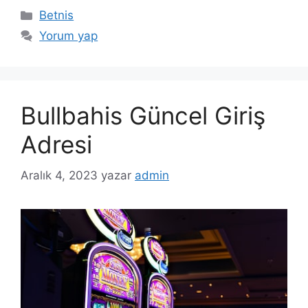
Kategoriler
Betnis
Yorum yap
Bullbahis Güncel Giriş
Adresi
Aralık 4, 2023
yazar
admin