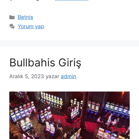
Kategoriler
Betnis
Yorum yap
Bullbahis Giriş
Aralık 5, 2023
yazar
admin