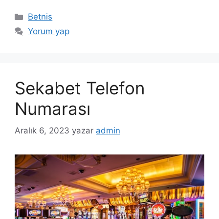
Kategoriler
Betnis
Yorum yap
Sekabet Telefon
Numarası
Aralık 6, 2023
yazar
admin