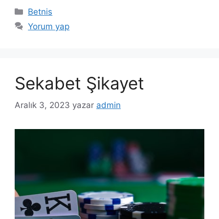
Kategoriler
Betnis
Yorum yap
Sekabet Şikayet
Aralık 3, 2023
yazar
admin