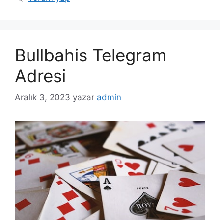
Bullbahis Telegram
Adresi
Aralık 3, 2023
yazar
admin